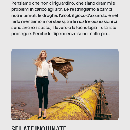
Pensiamo che non ci riguardino, che siano drammi e
problemi in carico agli altri. Le restringiamo a campi
noti e temuti: le droghe, l’alcol, il gioco d’azzardo, e nel
farlo mentiamo a noi stessi; tra le nostre ossessioni ci
sono anche il sesso, il lavoro e la tecnologia – e la lista
prosegue. Perché le dipendenze sono molto più
diffuse e subdole di quanto saremmo disposti ad
ammettere, e per ogni vittima c’è qualcuno che ne
trae un guadagno. In questo reportage vediamo
quale e come.
SFILATE INQUINATE