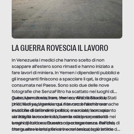
LA GUERRA ROVESCIA IL LAVORO
In Venezuela i medici che hanno scelto di non
scappare all’estero sono rimasti e hanno iniziato a
fare lavori di miniera. In Yemen i dipendenti pubblici e
gli insegnanti finiscono a spacciare il qat, la droga più
consumata nel Paese. Sono solo due delle nove
fotografie che SenzaFiltro ha scattato nei luoghi di
guerra per dimostrare che i conflitti ribaltano le
Cuba, Venezuela, Iran, Yemen, Arabia Saudita, Stati
priorità di sopravvivenza. Il lavoro è l’architrave
Uniti, Kenya, Uganda: qui non raccontiamo cronache
invisibile di un ordine politico e sociale, non solo
esotiche di fallimenti lontani, ma mostriamo quanto
un’attività economica: diventa nitida soprattutto nei
sia fragile la modernità, con le sue promesse di
luoghi di frattura. Questo reportage nasce dall’idea
emancipazione attraverso la competenza. Perché, di
che guerre e crisi penetrino nel tessuto più intimo
fronte alla violenza fisica o economica, la piramide del