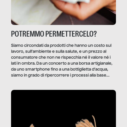
POTREMMO PERMETTERCELO?
Siamo circondati da prodotti che hanno un costo sul
lavoro, sull’ambiente e sulla salute, e un prezzo al
consumatore che non ne rispecchia né il valore né i
lati in ombra. Da un concerto a una borsa artigianale,
da uno smartphone fino a una bottiglietta d’acqua,
siamo in grado di ripercorrere i processi alla base
della produzione di ciò che diamo per scontato?
Questo reportage è un viaggio nel lavoro invisibile
dietro gli oggetti e i servizi che fanno la nostra vita
quotidiana.