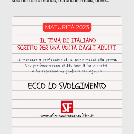
solo nel Terzo mondo, ma anche in Italia, dove
coinvolge 336.000 minori. […]