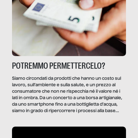
POTREMMO PERMETTERCELO?
Siamo circondati da prodotti che hanno un costo sul
lavoro, sull’ambiente e sulla salute, e un prezzo al
consumatore che non ne rispecchia né il valore né i
lati in ombra. Da un concerto a una borsa artigianale,
da uno smartphone fino a una bottiglietta d’acqua,
siamo in grado di ripercorrere i processi alla base
della produzione di ciò che diamo per scontato?
Questo reportage è un viaggio nel lavoro invisibile
dietro gli oggetti e i servizi che fanno la nostra vita
quotidiana.