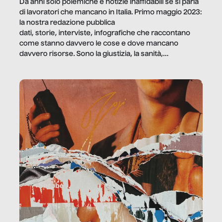
Da anni solo polemiche e notizie inaffidabili se si parla
di lavoratori che mancano in Italia. Primo maggio 2023:
la nostra redazione pubblica
dati, storie, interviste, infografiche che raccontano
come stanno davvero le cose e dove mancano
davvero risorse. Sono la giustizia, la sanità,
la ristorazione, la scuola, le fabbriche, la pubblica
amministrazione, l’edilizia, il sociale.