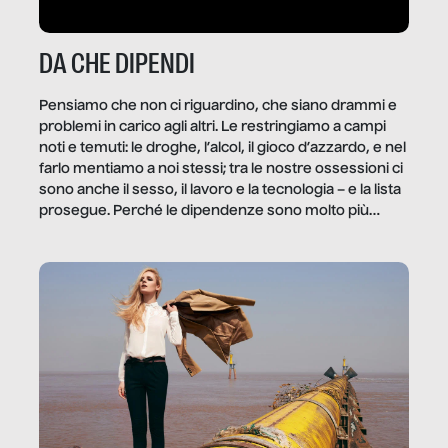
DA CHE DIPENDI
Pensiamo che non ci riguardino, che siano drammi e
problemi in carico agli altri. Le restringiamo a campi
noti e temuti: le droghe, l’alcol, il gioco d’azzardo, e nel
farlo mentiamo a noi stessi; tra le nostre ossessioni ci
sono anche il sesso, il lavoro e la tecnologia – e la lista
prosegue. Perché le dipendenze sono molto più
diffuse e subdole di quanto saremmo disposti ad
ammettere, e per ogni vittima c’è qualcuno che ne
trae un guadagno. In questo reportage vediamo
quale e come.