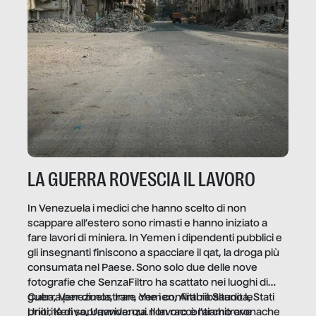
LA GUERRA ROVESCIA IL LAVORO
In Venezuela i medici che hanno scelto di non
scappare all’estero sono rimasti e hanno iniziato a
fare lavori di miniera. In Yemen i dipendenti pubblici e
gli insegnanti finiscono a spacciare il qat, la droga più
consumata nel Paese. Sono solo due delle nove
fotografie che SenzaFiltro ha scattato nei luoghi di
guerra per dimostrare che i conflitti ribaltano le
Cuba, Venezuela, Iran, Yemen, Arabia Saudita, Stati
priorità di sopravvivenza. Il lavoro è l’architrave
Uniti, Kenya, Uganda: qui non raccontiamo cronache