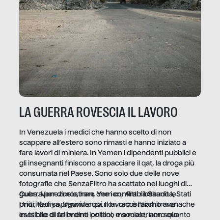
LA GUERRA ROVESCIA IL LAVORO
In Venezuela i medici che hanno scelto di non
scappare all’estero sono rimasti e hanno iniziato a
fare lavori di miniera. In Yemen i dipendenti pubblici e
gli insegnanti finiscono a spacciare il qat, la droga più
consumata nel Paese. Sono solo due delle nove
fotografie che SenzaFiltro ha scattato nei luoghi di
guerra per dimostrare che i conflitti ribaltano le
Cuba, Venezuela, Iran, Yemen, Arabia Saudita, Stati
priorità di sopravvivenza. Il lavoro è l’architrave
Uniti, Kenya, Uganda: qui non raccontiamo cronache
invisibile di un ordine politico e sociale, non solo
esotiche di fallimenti lontani, ma mostriamo quanto