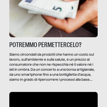
POTREMMO PERMETTERCELO?
Siamo circondati da prodotti che hanno un costo sul
lavoro, sull’ambiente e sulla salute, e un prezzo al
consumatore che non ne rispecchia né il valore né i
lati in ombra. Da un concerto a una borsa artigianale,
da uno smartphone fino a una bottiglietta d’acqua,
siamo in grado di ripercorrere i processi alla base
della produzione di ciò che diamo per scontato?
Questo reportage è un viaggio nel lavoro invisibile
dietro gli oggetti e i servizi che fanno la nostra vita
quotidiana.