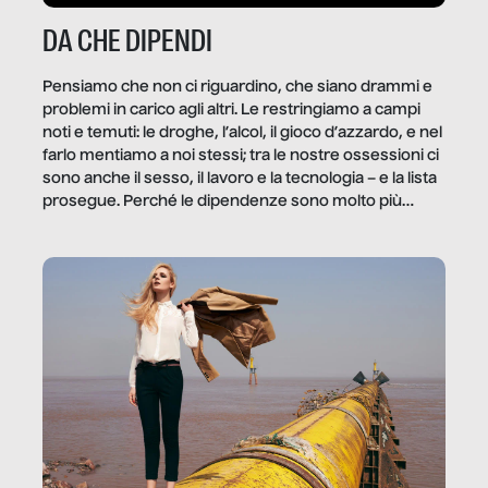
DA CHE DIPENDI
Pensiamo che non ci riguardino, che siano drammi e
problemi in carico agli altri. Le restringiamo a campi
noti e temuti: le droghe, l’alcol, il gioco d’azzardo, e nel
farlo mentiamo a noi stessi; tra le nostre ossessioni ci
sono anche il sesso, il lavoro e la tecnologia – e la lista
prosegue. Perché le dipendenze sono molto più
diffuse e subdole di quanto saremmo disposti ad
ammettere, e per ogni vittima c’è qualcuno che ne
trae un guadagno. In questo reportage vediamo
quale e come.