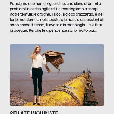
Pensiamo che non ci riguardino, che siano drammi e
problemi in carico agli altri. Le restringiamo a campi
noti e temuti: le droghe, l’alcol, il gioco d’azzardo, e nel
farlo mentiamo a noi stessi; tra le nostre ossessioni ci
sono anche il sesso, il lavoro e la tecnologia – e la lista
prosegue. Perché le dipendenze sono molto più
diffuse e subdole di quanto saremmo disposti ad
ammettere, e per ogni vittima c’è qualcuno che ne
trae un guadagno. In questo reportage vediamo
quale e come.