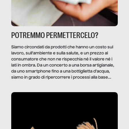
POTREMMO PERMETTERCELO?
Siamo circondati da prodotti che hanno un costo sul
lavoro, sull’ambiente e sulla salute, e un prezzo al
consumatore che non ne rispecchia né il valore né i
lati in ombra. Da un concerto a una borsa artigianale,
da uno smartphone fino a una bottiglietta d’acqua,
siamo in grado di ripercorrere i processi alla base
della produzione di ciò che diamo per scontato?
Questo reportage è un viaggio nel lavoro invisibile
dietro gli oggetti e i servizi che fanno la nostra vita
quotidiana.