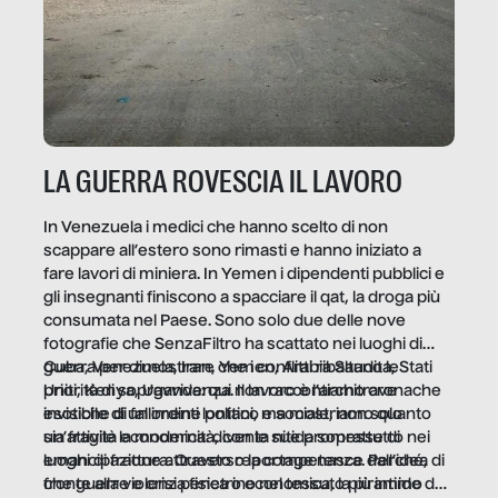
LA GUERRA ROVESCIA IL LAVORO
In Venezuela i medici che hanno scelto di non
scappare all’estero sono rimasti e hanno iniziato a
fare lavori di miniera. In Yemen i dipendenti pubblici e
gli insegnanti finiscono a spacciare il qat, la droga più
consumata nel Paese. Sono solo due delle nove
fotografie che SenzaFiltro ha scattato nei luoghi di
guerra per dimostrare che i conflitti ribaltano le
Cuba, Venezuela, Iran, Yemen, Arabia Saudita, Stati
priorità di sopravvivenza. Il lavoro è l’architrave
Uniti, Kenya, Uganda: qui non raccontiamo cronache
invisibile di un ordine politico e sociale, non solo
esotiche di fallimenti lontani, ma mostriamo quanto
un’attività economica: diventa nitida soprattutto nei
sia fragile la modernità, con le sue promesse di
luoghi di frattura. Questo reportage nasce dall’idea
emancipazione attraverso la competenza. Perché, di
che guerre e crisi penetrino nel tessuto più intimo
fronte alla violenza fisica o economica, la piramide del