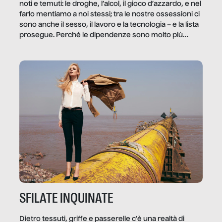
noti e temuti: le droghe, l’alcol, il gioco d’azzardo, e nel
farlo mentiamo a noi stessi; tra le nostre ossessioni ci
sono anche il sesso, il lavoro e la tecnologia – e la lista
prosegue. Perché le dipendenze sono molto più
diffuse e subdole di quanto saremmo disposti ad
ammettere, e per ogni vittima c’è qualcuno che ne
trae un guadagno. In questo reportage vediamo
quale e come.
SFILATE INQUINATE
Dietro tessuti, griffe e passerelle c’è una realtà di