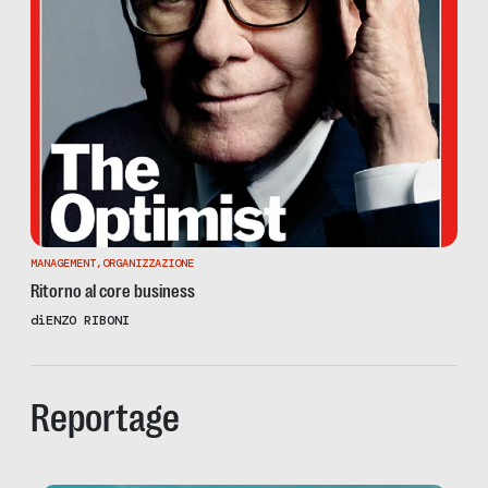
MANAGEMENT
,
ORGANIZZAZIONE
Ritorno al core business
di
ENZO RIBONI
Reportage