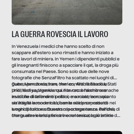
LA GUERRA ROVESCIA IL LAVORO
In Venezuela i medici che hanno scelto di non
scappare all’estero sono rimasti e hanno iniziato a
fare lavori di miniera. In Yemen i dipendenti pubblici e
gli insegnanti finiscono a spacciare il qat, la droga più
consumata nel Paese. Sono solo due delle nove
fotografie che SenzaFiltro ha scattato nei luoghi di
guerra per dimostrare che i conflitti ribaltano le
Cuba, Venezuela, Iran, Yemen, Arabia Saudita, Stati
priorità di sopravvivenza. Il lavoro è l’architrave
Uniti, Kenya, Uganda: qui non raccontiamo cronache
invisibile di un ordine politico e sociale, non solo
esotiche di fallimenti lontani, ma mostriamo quanto
un’attività economica: diventa nitida soprattutto nei
sia fragile la modernità, con le sue promesse di
luoghi di frattura. Questo reportage nasce dall’idea
emancipazione attraverso la competenza. Perché, di
che guerre e crisi penetrino nel tessuto più intimo
fronte alla violenza fisica o economica, la piramide del
delle società per alterarne le molecole professionali –
lavoro rovescia la sua gravità.
e, attraverso esse, il senso stesso della dignità.