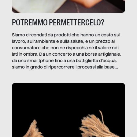
POTREMMO PERMETTERCELO?
Siamo circondati da prodotti che hanno un costo sul
lavoro, sull’ambiente e sulla salute, e un prezzo al
consumatore che non ne rispecchia né il valore né i
lati in ombra. Da un concerto a una borsa artigianale,
da uno smartphone fino a una bottiglietta d’acqua,
siamo in grado di ripercorrere i processi alla base
della produzione di ciò che diamo per scontato?
Questo reportage è un viaggio nel lavoro invisibile
dietro gli oggetti e i servizi che fanno la nostra vita
quotidiana.