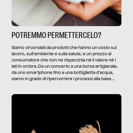
POTREMMO PERMETTERCELO?
Siamo circondati da prodotti che hanno un costo sul
lavoro, sull’ambiente e sulla salute, e un prezzo al
consumatore che non ne rispecchia né il valore né i
lati in ombra. Da un concerto a una borsa artigianale,
da uno smartphone fino a una bottiglietta d’acqua,
siamo in grado di ripercorrere i processi alla base
della produzione di ciò che diamo per scontato?
Questo reportage è un viaggio nel lavoro invisibile
dietro gli oggetti e i servizi che fanno la nostra vita
quotidiana.