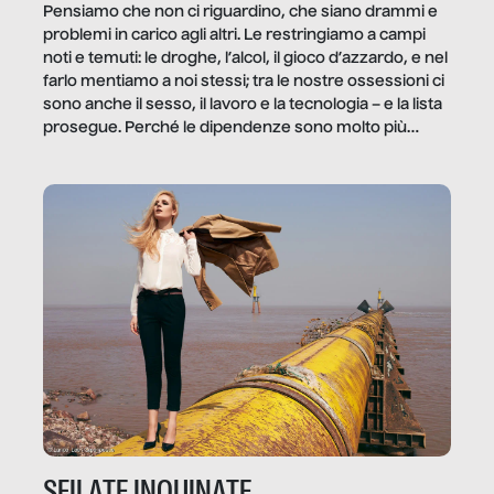
Pensiamo che non ci riguardino, che siano drammi e
problemi in carico agli altri. Le restringiamo a campi
noti e temuti: le droghe, l’alcol, il gioco d’azzardo, e nel
farlo mentiamo a noi stessi; tra le nostre ossessioni ci
sono anche il sesso, il lavoro e la tecnologia – e la lista
prosegue. Perché le dipendenze sono molto più
diffuse e subdole di quanto saremmo disposti ad
ammettere, e per ogni vittima c’è qualcuno che ne
trae un guadagno. In questo reportage vediamo
quale e come.
SFILATE INQUINATE