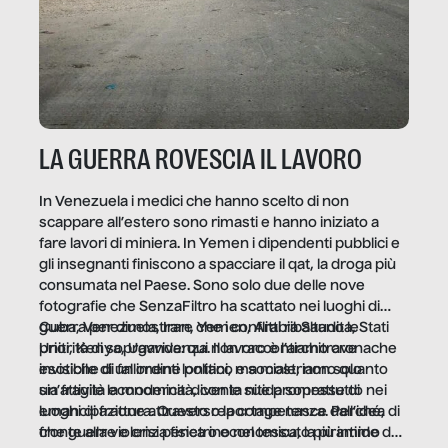
LA GUERRA ROVESCIA IL LAVORO
In Venezuela i medici che hanno scelto di non
scappare all’estero sono rimasti e hanno iniziato a
fare lavori di miniera. In Yemen i dipendenti pubblici e
gli insegnanti finiscono a spacciare il qat, la droga più
consumata nel Paese. Sono solo due delle nove
fotografie che SenzaFiltro ha scattato nei luoghi di
guerra per dimostrare che i conflitti ribaltano le
Cuba, Venezuela, Iran, Yemen, Arabia Saudita, Stati
priorità di sopravvivenza. Il lavoro è l’architrave
Uniti, Kenya, Uganda: qui non raccontiamo cronache
invisibile di un ordine politico e sociale, non solo
esotiche di fallimenti lontani, ma mostriamo quanto
un’attività economica: diventa nitida soprattutto nei
sia fragile la modernità, con le sue promesse di
luoghi di frattura. Questo reportage nasce dall’idea
emancipazione attraverso la competenza. Perché, di
che guerre e crisi penetrino nel tessuto più intimo
fronte alla violenza fisica o economica, la piramide del