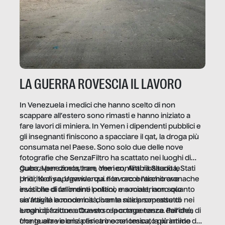
LA GUERRA ROVESCIA IL LAVORO
In Venezuela i medici che hanno scelto di non
scappare all’estero sono rimasti e hanno iniziato a
fare lavori di miniera. In Yemen i dipendenti pubblici e
gli insegnanti finiscono a spacciare il qat, la droga più
consumata nel Paese. Sono solo due delle nove
fotografie che SenzaFiltro ha scattato nei luoghi di
guerra per dimostrare che i conflitti ribaltano le
Cuba, Venezuela, Iran, Yemen, Arabia Saudita, Stati
priorità di sopravvivenza. Il lavoro è l’architrave
Uniti, Kenya, Uganda: qui non raccontiamo cronache
invisibile di un ordine politico e sociale, non solo
esotiche di fallimenti lontani, ma mostriamo quanto
un’attività economica: diventa nitida soprattutto nei
sia fragile la modernità, con le sue promesse di
luoghi di frattura. Questo reportage nasce dall’idea
emancipazione attraverso la competenza. Perché, di
che guerre e crisi penetrino nel tessuto più intimo
fronte alla violenza fisica o economica, la piramide del