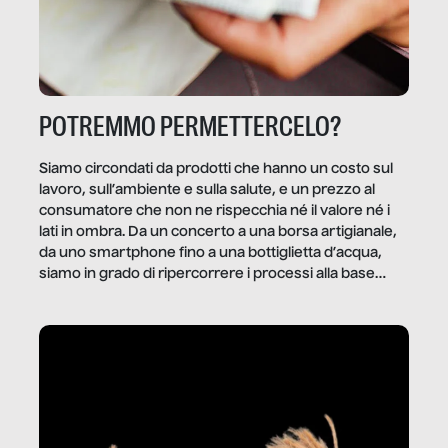
POTREMMO PERMETTERCELO?
Siamo circondati da prodotti che hanno un costo sul
lavoro, sull’ambiente e sulla salute, e un prezzo al
consumatore che non ne rispecchia né il valore né i
lati in ombra. Da un concerto a una borsa artigianale,
da uno smartphone fino a una bottiglietta d’acqua,
siamo in grado di ripercorrere i processi alla base
della produzione di ciò che diamo per scontato?
Questo reportage è un viaggio nel lavoro invisibile
dietro gli oggetti e i servizi che fanno la nostra vita
quotidiana.