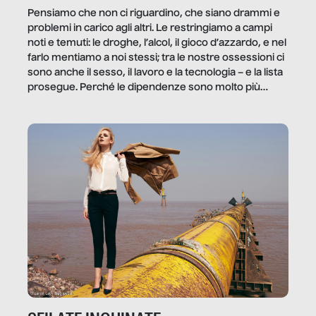
Pensiamo che non ci riguardino, che siano drammi e
problemi in carico agli altri. Le restringiamo a campi
noti e temuti: le droghe, l’alcol, il gioco d’azzardo, e nel
farlo mentiamo a noi stessi; tra le nostre ossessioni ci
sono anche il sesso, il lavoro e la tecnologia – e la lista
prosegue. Perché le dipendenze sono molto più
diffuse e subdole di quanto saremmo disposti ad
ammettere, e per ogni vittima c’è qualcuno che ne
trae un guadagno. In questo reportage vediamo
quale e come.