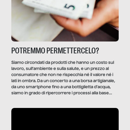
POTREMMO PERMETTERCELO?
Siamo circondati da prodotti che hanno un costo sul
lavoro, sull’ambiente e sulla salute, e un prezzo al
consumatore che non ne rispecchia né il valore né i
lati in ombra. Da un concerto a una borsa artigianale,
da uno smartphone fino a una bottiglietta d’acqua,
siamo in grado di ripercorrere i processi alla base
della produzione di ciò che diamo per scontato?
Questo reportage è un viaggio nel lavoro invisibile
dietro gli oggetti e i servizi che fanno la nostra vita
quotidiana.