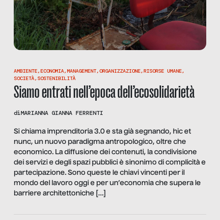
AMBIENTE
,
ECONOMIA
,
MANAGEMENT
,
ORGANIZZAZIONE
,
RISORSE UMANE
,
SOCIETÀ
,
SOSTENIBILITÀ
Siamo entrati nell’epoca dell’ecosolidarietà
di
MARIANNA GIANNA FERRENTI
Si chiama imprenditoria 3.0 e sta già segnando, hic et
nunc, un nuovo paradigma antropologico, oltre che
economico. La diffusione dei contenuti, la condivisione
dei servizi e degli spazi pubblici è sinonimo di complicità e
partecipazione. Sono queste le chiavi vincenti per il
mondo del lavoro oggi e per un’economia che supera le
barriere architettoniche […]