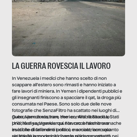
LA GUERRA ROVESCIA IL LAVORO
In Venezuela i medici che hanno scelto di non
scappare all’estero sono rimasti e hanno iniziato a
fare lavori di miniera. In Yemen i dipendenti pubblici e
gli insegnanti finiscono a spacciare il qat, la droga più
consumata nel Paese. Sono solo due delle nove
fotografie che SenzaFiltro ha scattato nei luoghi di
guerra per dimostrare che i conflitti ribaltano le
Cuba, Venezuela, Iran, Yemen, Arabia Saudita, Stati
priorità di sopravvivenza. Il lavoro è l’architrave
Uniti, Kenya, Uganda: qui non raccontiamo cronache
invisibile di un ordine politico e sociale, non solo
esotiche di fallimenti lontani, ma mostriamo quanto
un’attività economica: diventa nitida soprattutto nei
sia fragile la modernità, con le sue promesse di