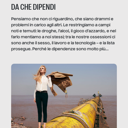
DA CHE DIPENDI
Pensiamo che non ci riguardino, che siano drammi e
problemi in carico agli altri. Le restringiamo a campi
noti e temuti: le droghe, l’alcol, il gioco d’azzardo, e nel
farlo mentiamo a noi stessi; tra le nostre ossessioni ci
sono anche il sesso, il lavoro e la tecnologia – e la lista
prosegue. Perché le dipendenze sono molto più
diffuse e subdole di quanto saremmo disposti ad
ammettere, e per ogni vittima c’è qualcuno che ne
trae un guadagno. In questo reportage vediamo
quale e come.