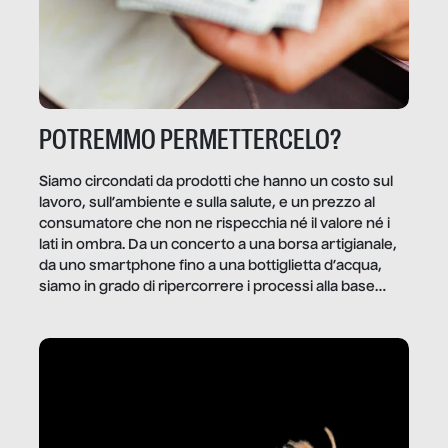
POTREMMO PERMETTERCELO?
Siamo circondati da prodotti che hanno un costo sul
lavoro, sull’ambiente e sulla salute, e un prezzo al
consumatore che non ne rispecchia né il valore né i
lati in ombra. Da un concerto a una borsa artigianale,
da uno smartphone fino a una bottiglietta d’acqua,
siamo in grado di ripercorrere i processi alla base
della produzione di ciò che diamo per scontato?
Questo reportage è un viaggio nel lavoro invisibile
dietro gli oggetti e i servizi che fanno la nostra vita
quotidiana.