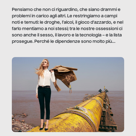
Pensiamo che non ci riguardino, che siano drammi e
problemi in carico agli altri. Le restringiamo a campi
noti e temuti: le droghe, l’alcol, il gioco d’azzardo, e nel
farlo mentiamo a noi stessi; tra le nostre ossessioni ci
sono anche il sesso, il lavoro e la tecnologia – e la lista
prosegue. Perché le dipendenze sono molto più
diffuse e subdole di quanto saremmo disposti ad
ammettere, e per ogni vittima c’è qualcuno che ne
trae un guadagno. In questo reportage vediamo
quale e come.