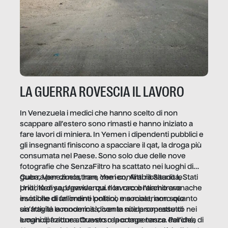
LA GUERRA ROVESCIA IL LAVORO
In Venezuela i medici che hanno scelto di non
scappare all’estero sono rimasti e hanno iniziato a
fare lavori di miniera. In Yemen i dipendenti pubblici e
gli insegnanti finiscono a spacciare il qat, la droga più
consumata nel Paese. Sono solo due delle nove
fotografie che SenzaFiltro ha scattato nei luoghi di
guerra per dimostrare che i conflitti ribaltano le
Cuba, Venezuela, Iran, Yemen, Arabia Saudita, Stati
priorità di sopravvivenza. Il lavoro è l’architrave
Uniti, Kenya, Uganda: qui non raccontiamo cronache
invisibile di un ordine politico e sociale, non solo
esotiche di fallimenti lontani, ma mostriamo quanto
un’attività economica: diventa nitida soprattutto nei
sia fragile la modernità, con le sue promesse di
luoghi di frattura. Questo reportage nasce dall’idea
emancipazione attraverso la competenza. Perché, di