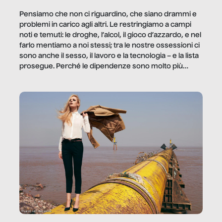
Pensiamo che non ci riguardino, che siano drammi e
problemi in carico agli altri. Le restringiamo a campi
noti e temuti: le droghe, l’alcol, il gioco d’azzardo, e nel
farlo mentiamo a noi stessi; tra le nostre ossessioni ci
sono anche il sesso, il lavoro e la tecnologia – e la lista
prosegue. Perché le dipendenze sono molto più
diffuse e subdole di quanto saremmo disposti ad
ammettere, e per ogni vittima c’è qualcuno che ne
trae un guadagno. In questo reportage vediamo
quale e come.