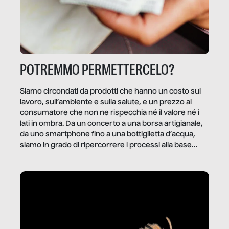
POTREMMO PERMETTERCELO?
Siamo circondati da prodotti che hanno un costo sul
lavoro, sull’ambiente e sulla salute, e un prezzo al
consumatore che non ne rispecchia né il valore né i
lati in ombra. Da un concerto a una borsa artigianale,
da uno smartphone fino a una bottiglietta d’acqua,
siamo in grado di ripercorrere i processi alla base
della produzione di ciò che diamo per scontato?
Questo reportage è un viaggio nel lavoro invisibile
dietro gli oggetti e i servizi che fanno la nostra vita
quotidiana.