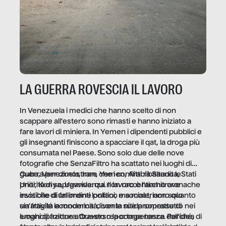
LA GUERRA ROVESCIA IL LAVORO
In Venezuela i medici che hanno scelto di non
scappare all’estero sono rimasti e hanno iniziato a
fare lavori di miniera. In Yemen i dipendenti pubblici e
gli insegnanti finiscono a spacciare il qat, la droga più
consumata nel Paese. Sono solo due delle nove
fotografie che SenzaFiltro ha scattato nei luoghi di
guerra per dimostrare che i conflitti ribaltano le
Cuba, Venezuela, Iran, Yemen, Arabia Saudita, Stati
priorità di sopravvivenza. Il lavoro è l’architrave
Uniti, Kenya, Uganda: qui non raccontiamo cronache
invisibile di un ordine politico e sociale, non solo
esotiche di fallimenti lontani, ma mostriamo quanto
un’attività economica: diventa nitida soprattutto nei
sia fragile la modernità, con le sue promesse di
luoghi di frattura. Questo reportage nasce dall’idea
emancipazione attraverso la competenza. Perché, di