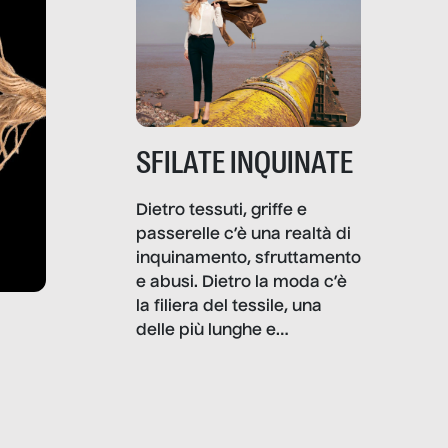
SFILATE INQUINATE
Dietro tessuti, griffe e
passerelle c’è una realtà di
inquinamento, sfruttamento
e abusi. Dietro la moda c’è
la filiera del tessile, una
delle più lunghe e
impattanti dal punto di vista
sociale e ambientale. In
questo reportage mettiamo
in luce le gravi