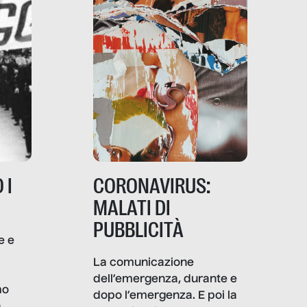
 I
CORONAVIRUS:
MALATI DI
PUBBLICITÀ
e e
i
La comunicazione
dell’emergenza, durante e
mo
dopo l’emergenza. E poi la
a