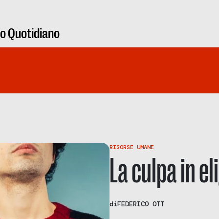
ro Quotidiano
RISORSE UMANE
La culpa in e
di
FEDERICO OTT