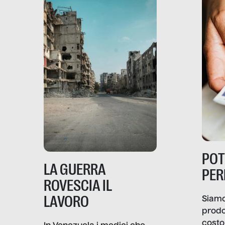
PO
LA GUERRA
PER
ROVESCIA IL
LAVORO
Siamo
prodo
costo 