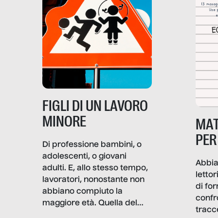
soprattutto nei luoghi di
lavoro rovescia la sua
frattura. Questo reportage
gravità.
nasce dall’idea che guerre
e crisi penetrino nel tessuto
più intimo delle società per
alterarne le molecole
professionali – e, attraverso
esse, il senso stesso della
dignità.
FIGLI DI UN LAVORO
MINORE
MAT
PER
Di professione bambini, o
adolescenti, o giovani
Abbia
adulti. E, allo stesso tempo,
lettor
lavoratori, nonostante non
di fo
abbiano compiuto la
confr
maggiore età. Quella del
tracc
lavoro minorile è una piaga