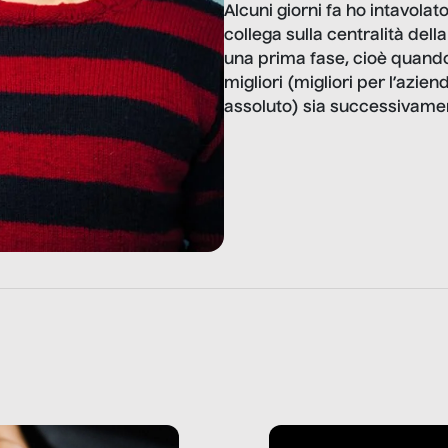
Alcuni giorni fa ho intavola
collega sulla centralità dell
una prima fase, cioè quando
migliori (migliori per l’azie
assoluto) sia successivamen