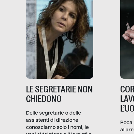
LE SEGRETARIE NON
COR
CHIEDONO
LAV
L’U
Delle segretarie o delle
assistenti di direzione
Poca 
conosciamo solo i nomi, le
allar