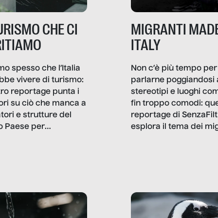
TURISMO CHE CI
MIGRANTI MADE
ITIAMO
ITALY
mo spesso che l’Italia
Non c’è più tempo per
bbe vivere di turismo:
parlarne poggiandosi 
stro reportage punta i
stereotipi e luoghi co
ttori su ciò che manca a
fin troppo comodi: qu
tori e strutture del
reportage di SenzaFilt
o Paese per
esplora il tema dei mi
etizzarlo.
sotto i molteplici profil
cui non arriva mai trac
compreso quello degli
immigrati che – quan
possono – addirittura 
ripensano.