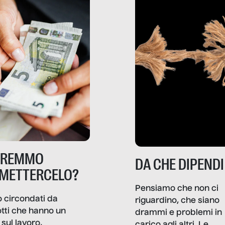
TREMMO
DA CHE DIPENDI
METTERCELO?
Pensiamo che non ci
 circondati da
riguardino, che siano
tti che hanno un
drammi e problemi in
sul lavoro,
carico agli altri. Le