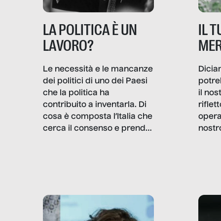
IL 
LA POLITICA È UN
MER
LAVORO?
Dicia
Le necessità e le mancanze
potre
dei politici di uno dei Paesi
il no
che la politica ha
rifle
contribuito a inventarla. Di
opera
cosa è composta l’Italia che
nostr
cerca il consenso e prende
concr
le decisioni?