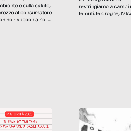
mbiente e sulla salute,
restringiamo a campi 
prezzo al consumatore
temuti: le droghe, l’alcol
on ne rispecchia né il
gioco d’azzardo, e nel 
 né i lati in ombra. Da
mentiamo a noi stessi; 
ncerto a una borsa
nostre ossessioni ci s
ianale, da uno
anche il sesso, il lavor
phone fino a una
tecnologia – e la lista
glietta d’acqua, siamo
prosegue. Perché le
do di ripercorrere i
dipendenze sono molt
ssi alla base della
diffuse e subdole di q
zione di ciò che
saremmo disposti ad
 per scontato?
ammettere, e per ogni
o reportage è un
vittima c’è qualcuno c
o nel lavoro invisibile
trae un guadagno. In 
 gli oggetti e i servizi
reportage vediamo qu
anno la nostra vita
come.
diana.