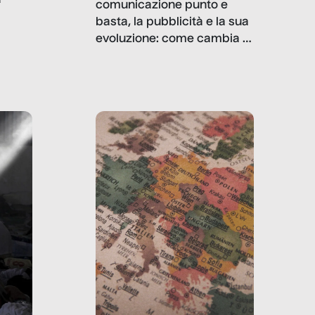
comunicazione punto e
basta, la pubblicità e la sua
, infografiche
evoluzione: come cambia il
filo rosso che dalle aziende
e e
porta ai clienti. Ne usciremo
ro
davvero migliori, sotto
ia,
questo punto di vista?
e,
,
izia,