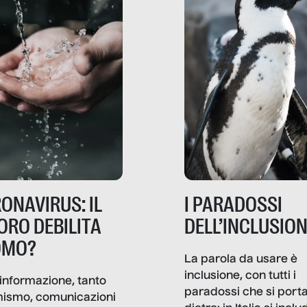
ONAVIRUS: IL
I PARADOSSI
ORO DEBILITA
DELL’INCLUSIO
OMO?
La parola da usare è
inclusione, con tutti i
informazione, tanto
paradossi che si port
mismo, comunicazioni