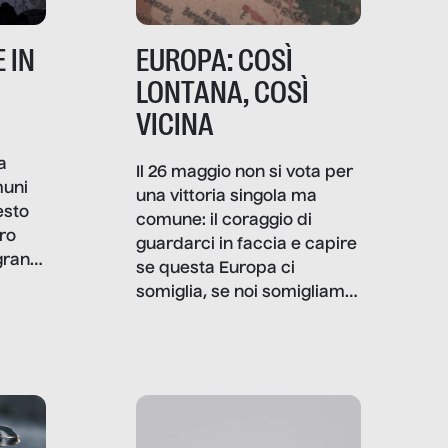
 IN
EUROPA: COSÌ
LONTANA, COSÌ
VICINA
a
Il 26 maggio non si vota per
muni
una vittoria singola ma
esto
comune: il coraggio di
ro
guardarci in faccia e capire
granti
se questa Europa ci
i di
somiglia, se noi somigliamo
cia,
a lei. Per provare a
rispondere, SenzaFiltro ha
do
indagato il mestiere della
ci
politica italiana ed europea,
che lingua parla e che
strumenti usa, come