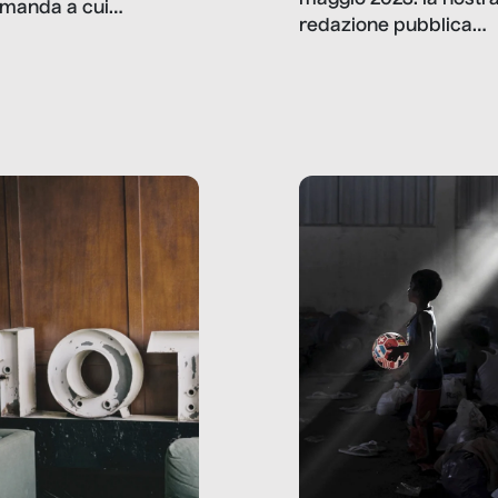
manda a cui
redazione pubblica
amo rispondere è:
dati, storie, interviste
mmo ancora scrivere
che raccontano come
ma, da adulti? Ecco le
stanno davvero le cos
te, nelle loro prove.
dove mancano davve
risorse. Sono la giustiz
la sanità, la ristorazion
la scuola, le fabbriche
la pubblica
amministrazione, l’edil
il sociale.