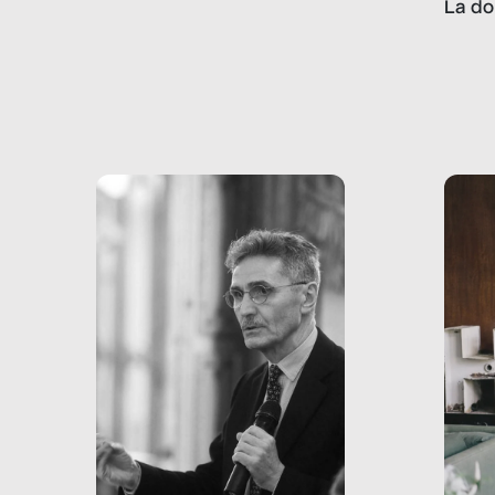
La do
con pesanti effetti
volev
psicologici e sociali, ed è
sapre
più vicina di quanto si pensi:
un te
non esiste solo nel Terzo
rispos
mondo, ma anche in Italia,
dove coinvolge 336.000
minori. […]