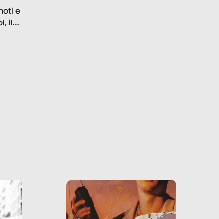
problematiche del settore e
noti e
la malafede dei grandi
, il
marchi.
farlo
tra le
ono
o e la
o più
uanto
he ne
questo
ale e