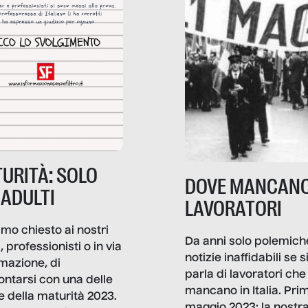
URITÀ: SOLO
DOVE MANCANO
 ADULTI
LAVORATORI
mo chiesto ai nostri
Da anni solo polemich
i, professionisti o in via
notizie inaffidabili se s
rmazione, di
parla di lavoratori che
ontarsi con una delle
mancano in Italia. Pri
e della maturità 2023.
maggio 2023: la nostr