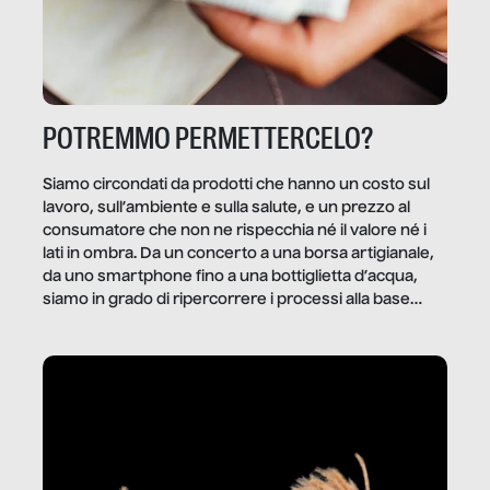
POTREMMO PERMETTERCELO?
Siamo circondati da prodotti che hanno un costo sul
lavoro, sull’ambiente e sulla salute, e un prezzo al
consumatore che non ne rispecchia né il valore né i
lati in ombra. Da un concerto a una borsa artigianale,
da uno smartphone fino a una bottiglietta d’acqua,
siamo in grado di ripercorrere i processi alla base
della produzione di ciò che diamo per scontato?
Questo reportage è un viaggio nel lavoro invisibile
dietro gli oggetti e i servizi che fanno la nostra vita
quotidiana.