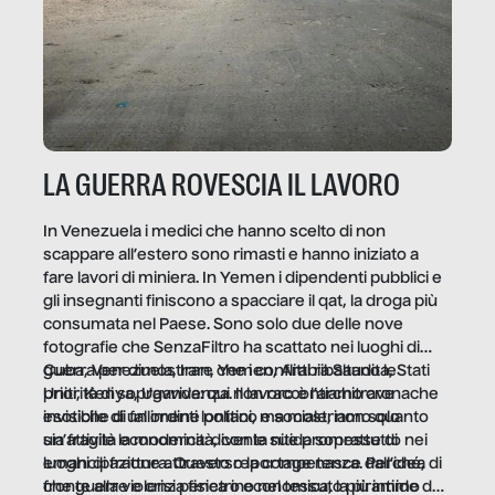
LA GUERRA ROVESCIA IL LAVORO
In Venezuela i medici che hanno scelto di non
scappare all’estero sono rimasti e hanno iniziato a
fare lavori di miniera. In Yemen i dipendenti pubblici e
gli insegnanti finiscono a spacciare il qat, la droga più
consumata nel Paese. Sono solo due delle nove
fotografie che SenzaFiltro ha scattato nei luoghi di
guerra per dimostrare che i conflitti ribaltano le
Cuba, Venezuela, Iran, Yemen, Arabia Saudita, Stati
priorità di sopravvivenza. Il lavoro è l’architrave
Uniti, Kenya, Uganda: qui non raccontiamo cronache
invisibile di un ordine politico e sociale, non solo
esotiche di fallimenti lontani, ma mostriamo quanto
un’attività economica: diventa nitida soprattutto nei
sia fragile la modernità, con le sue promesse di
luoghi di frattura. Questo reportage nasce dall’idea
emancipazione attraverso la competenza. Perché, di
che guerre e crisi penetrino nel tessuto più intimo
fronte alla violenza fisica o economica, la piramide del