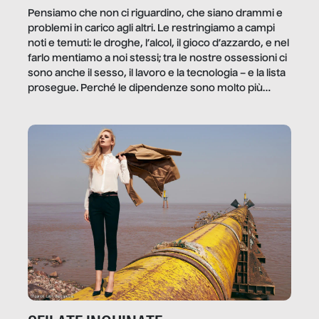
Pensiamo che non ci riguardino, che siano drammi e
problemi in carico agli altri. Le restringiamo a campi
noti e temuti: le droghe, l’alcol, il gioco d’azzardo, e nel
farlo mentiamo a noi stessi; tra le nostre ossessioni ci
sono anche il sesso, il lavoro e la tecnologia – e la lista
prosegue. Perché le dipendenze sono molto più
diffuse e subdole di quanto saremmo disposti ad
ammettere, e per ogni vittima c’è qualcuno che ne
trae un guadagno. In questo reportage vediamo
quale e come.