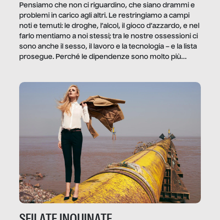
Pensiamo che non ci riguardino, che siano drammi e
problemi in carico agli altri. Le restringiamo a campi
noti e temuti: le droghe, l’alcol, il gioco d’azzardo, e nel
farlo mentiamo a noi stessi; tra le nostre ossessioni ci
sono anche il sesso, il lavoro e la tecnologia – e la lista
prosegue. Perché le dipendenze sono molto più
diffuse e subdole di quanto saremmo disposti ad
ammettere, e per ogni vittima c’è qualcuno che ne
trae un guadagno. In questo reportage vediamo
quale e come.
SFILATE INQUINATE