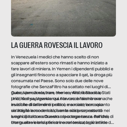
LA GUERRA ROVESCIA IL LAVORO
In Venezuela i medici che hanno scelto di non
scappare all’estero sono rimasti e hanno iniziato a
fare lavori di miniera. In Yemen i dipendenti pubblici e
gli insegnanti finiscono a spacciare il qat, la droga più
consumata nel Paese. Sono solo due delle nove
fotografie che SenzaFiltro ha scattato nei luoghi di
guerra per dimostrare che i conflitti ribaltano le
Cuba, Venezuela, Iran, Yemen, Arabia Saudita, Stati
priorità di sopravvivenza. Il lavoro è l’architrave
Uniti, Kenya, Uganda: qui non raccontiamo cronache
invisibile di un ordine politico e sociale, non solo
esotiche di fallimenti lontani, ma mostriamo quanto
un’attività economica: diventa nitida soprattutto nei
sia fragile la modernità, con le sue promesse di
luoghi di frattura. Questo reportage nasce dall’idea
emancipazione attraverso la competenza. Perché, di
che guerre e crisi penetrino nel tessuto più intimo
fronte alla violenza fisica o economica, la piramide del