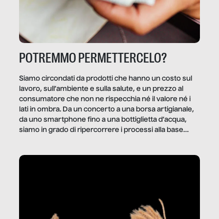
POTREMMO PERMETTERCELO?
Siamo circondati da prodotti che hanno un costo sul
lavoro, sull’ambiente e sulla salute, e un prezzo al
consumatore che non ne rispecchia né il valore né i
lati in ombra. Da un concerto a una borsa artigianale,
da uno smartphone fino a una bottiglietta d’acqua,
siamo in grado di ripercorrere i processi alla base
della produzione di ciò che diamo per scontato?
Questo reportage è un viaggio nel lavoro invisibile
dietro gli oggetti e i servizi che fanno la nostra vita
quotidiana.