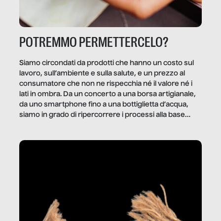
POTREMMO PERMETTERCELO?
Siamo circondati da prodotti che hanno un costo sul
lavoro, sull’ambiente e sulla salute, e un prezzo al
consumatore che non ne rispecchia né il valore né i
lati in ombra. Da un concerto a una borsa artigianale,
da uno smartphone fino a una bottiglietta d’acqua,
siamo in grado di ripercorrere i processi alla base
della produzione di ciò che diamo per scontato?
Questo reportage è un viaggio nel lavoro invisibile
dietro gli oggetti e i servizi che fanno la nostra vita
quotidiana.