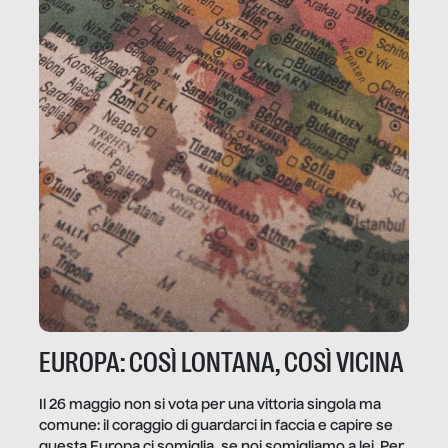
EUROPA: COSÌ LONTANA, COSÌ VICINA
Il 26 maggio non si vota per una vittoria singola ma
comune: il coraggio di guardarci in faccia e capire se
questa Europa ci somiglia, se noi somigliamo a lei. Per