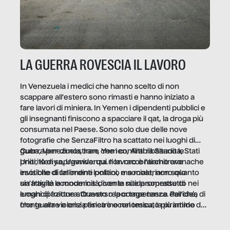
LA GUERRA ROVESCIA IL LAVORO
In Venezuela i medici che hanno scelto di non
scappare all’estero sono rimasti e hanno iniziato a
fare lavori di miniera. In Yemen i dipendenti pubblici e
gli insegnanti finiscono a spacciare il qat, la droga più
consumata nel Paese. Sono solo due delle nove
fotografie che SenzaFiltro ha scattato nei luoghi di
guerra per dimostrare che i conflitti ribaltano le
Cuba, Venezuela, Iran, Yemen, Arabia Saudita, Stati
priorità di sopravvivenza. Il lavoro è l’architrave
Uniti, Kenya, Uganda: qui non raccontiamo cronache
invisibile di un ordine politico e sociale, non solo
esotiche di fallimenti lontani, ma mostriamo quanto
un’attività economica: diventa nitida soprattutto nei
sia fragile la modernità, con le sue promesse di
luoghi di frattura. Questo reportage nasce dall’idea
emancipazione attraverso la competenza. Perché, di
che guerre e crisi penetrino nel tessuto più intimo
fronte alla violenza fisica o economica, la piramide del
delle società per alterarne le molecole professionali –
lavoro rovescia la sua gravità.
e, attraverso esse, il senso stesso della dignità.