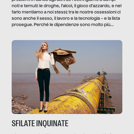
noti e temuti: le droghe, l’alcol, il gioco d’azzardo, e nel
farlo mentiamo a noi stessi; tra le nostre ossessioni ci
sono anche il sesso, il lavoro e la tecnologia – e la lista
prosegue. Perché le dipendenze sono molto più
diffuse e subdole di quanto saremmo disposti ad
ammettere, e per ogni vittima c’è qualcuno che ne
trae un guadagno. In questo reportage vediamo
quale e come.
SFILATE INQUINATE