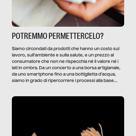
POTREMMO PERMETTERCELO?
Siamo circondati da prodotti che hanno un costo sul
lavoro, sull’ambiente e sulla salute, e un prezzo al
consumatore che non ne rispecchia né il valore né i
lati in ombra. Da un concerto a una borsa artigianale,
da uno smartphone fino a una bottiglietta d’acqua,
siamo in grado di ripercorrere i processi alla base
della produzione di ciò che diamo per scontato?
Questo reportage è un viaggio nel lavoro invisibile
dietro gli oggetti e i servizi che fanno la nostra vita
quotidiana.