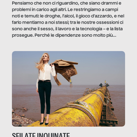
Pensiamo che non ci riguardino, che siano drammi e
problemi in carico agli altri. Le restringiamo a campi
noti e temuti: le droghe, l’alcol, il gioco d’azzardo, e nel
farlo mentiamo a noi stessi; tra le nostre ossessioni ci
sono anche il sesso, il lavoro e la tecnologia – e la lista
prosegue. Perché le dipendenze sono molto più
diffuse e subdole di quanto saremmo disposti ad
ammettere, e per ogni vittima c’è qualcuno che ne
trae un guadagno. In questo reportage vediamo
quale e come.
SFILATE INQUINATE