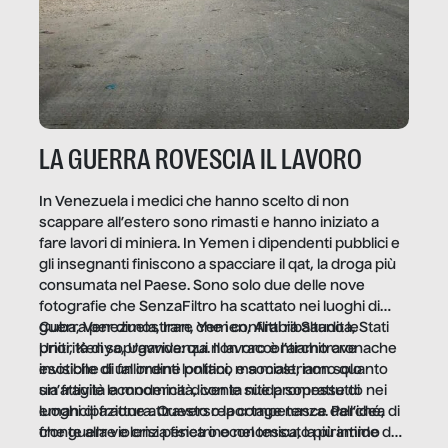
LA GUERRA ROVESCIA IL LAVORO
In Venezuela i medici che hanno scelto di non
scappare all’estero sono rimasti e hanno iniziato a
fare lavori di miniera. In Yemen i dipendenti pubblici e
gli insegnanti finiscono a spacciare il qat, la droga più
consumata nel Paese. Sono solo due delle nove
fotografie che SenzaFiltro ha scattato nei luoghi di
guerra per dimostrare che i conflitti ribaltano le
Cuba, Venezuela, Iran, Yemen, Arabia Saudita, Stati
priorità di sopravvivenza. Il lavoro è l’architrave
Uniti, Kenya, Uganda: qui non raccontiamo cronache
invisibile di un ordine politico e sociale, non solo
esotiche di fallimenti lontani, ma mostriamo quanto
un’attività economica: diventa nitida soprattutto nei
sia fragile la modernità, con le sue promesse di
luoghi di frattura. Questo reportage nasce dall’idea
emancipazione attraverso la competenza. Perché, di
che guerre e crisi penetrino nel tessuto più intimo
fronte alla violenza fisica o economica, la piramide del