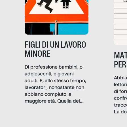
e crisi penetrino nel tessuto
più intimo delle società per
alterarne le molecole
professionali – e, attraverso
esse, il senso stesso della
dignità.
FIGLI DI UN LAVORO
MINORE
MAT
PER
Di professione bambini, o
adolescenti, o giovani
Abbia
adulti. E, allo stesso tempo,
lettor
lavoratori, nonostante non
di fo
abbiano compiuto la
confr
maggiore età. Quella del
tracc
lavoro minorile è una piaga
La do
con pesanti effetti
volev
psicologici e sociali, ed è
sapre