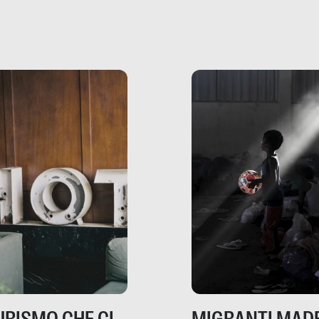
che raccontano come
ma, da adulti? Ecco le
stanno davvero le cos
te, nelle loro prove.
dove mancano davve
risorse. Sono la giustiz
la sanità, la ristorazion
la scuola, le fabbriche
la pubblica
amministrazione, l’edil
il sociale.