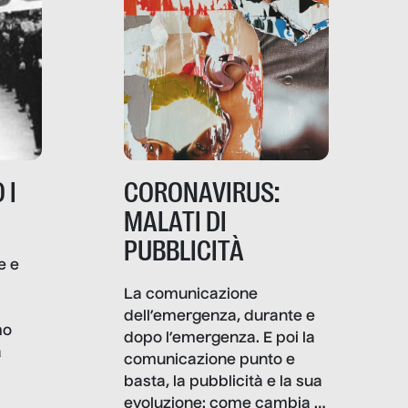
 I
CORONAVIRUS:
MALATI DI
PUBBLICITÀ
e e
i
La comunicazione
dell’emergenza, durante e
mo
dopo l’emergenza. E poi la
a
comunicazione punto e
basta, la pubblicità e la sua
, infografiche
evoluzione: come cambia il