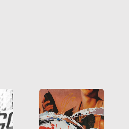
farlo
tra le
ono
o e la
o più
uanto
he ne
questo
ale e