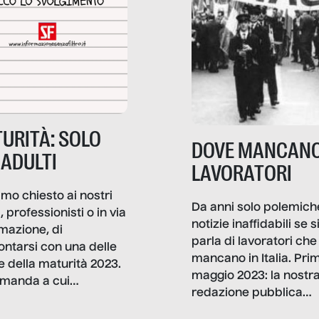
URITÀ: SOLO
DOVE MANCANO
 ADULTI
LAVORATORI
mo chiesto ai nostri
Da anni solo polemich
i, professionisti o in via
notizie inaffidabili se s
rmazione, di
parla di lavoratori che
ontarsi con una delle
mancano in Italia. Pri
e della maturità 2023.
maggio 2023: la nostr
manda a cui
redazione pubblica
amo rispondere è:
dati, storie, interviste
mmo ancora scrivere