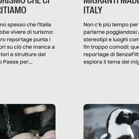
TURISMO CHE CI
MIGRANTI MADE
ITIAMO
ITALY
mo spesso che l’Italia
Non c’è più tempo per
bbe vivere di turismo:
parlarne poggiandosi 
stro reportage punta i
stereotipi e luoghi co
ttori su ciò che manca a
fin troppo comodi: qu
tori e strutture del
reportage di SenzaFilt
o Paese per
esplora il tema dei mi
etizzarlo.
sotto i molteplici profil
cui non arriva mai trac
compreso quello degli
immigrati che – quan
possono – addirittura 
ripensano.