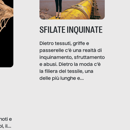
SFILATE INQUINATE
Dietro tessuti, griffe e
passerelle c’è una realtà di
inquinamento, sfruttamento
e abusi. Dietro la moda c’è
la filiera del tessile, una
delle più lunghe e
impattanti dal punto di vista
sociale e ambientale. In
questo reportage mettiamo
in luce le gravi
problematiche del settore e
noti e
la malafede dei grandi
, il
marchi.