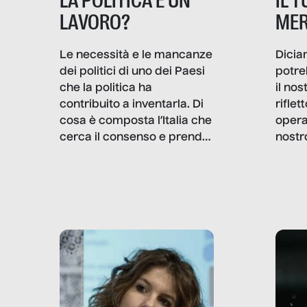
IL 
LA POLITICA È UN
MER
LAVORO?
Dicia
Le necessità e le mancanze
potre
dei politici di uno dei Paesi
il no
che la politica ha
rifle
contribuito a inventarla. Di
opera
cosa è composta l’Italia che
nostr
cerca il consenso e prende
concr
le decisioni?