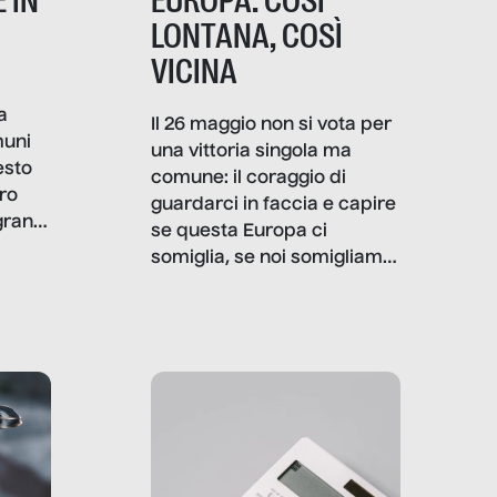
 IN
EUROPA: COSÌ
LONTANA, COSÌ
VICINA
a
Il 26 maggio non si vota per
muni
una vittoria singola ma
esto
comune: il coraggio di
ro
guardarci in faccia e capire
granti
se questa Europa ci
i di
somiglia, se noi somigliamo
cia,
a lei. Per provare a
rispondere, SenzaFiltro ha
do
indagato il mestiere della
ci
politica italiana ed europea,
che lingua parla e che
strumenti usa, come
comunica, quanto vale […]