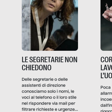
LE SEGRETARIE NON
COR
CHIEDONO
LAV
L’U
Delle segretarie o delle
assistenti di direzione
Poca 
conosciamo solo i nomi, le
allar
voci al telefono o il loro stile
incoe
nel rispondere via mail per
dall’i
filtrare richieste e urgenze. I
rigor