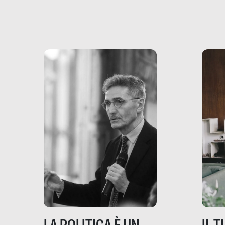
più vicina di quanto si pensi:
un te
non esiste solo nel Terzo
rispos
mondo, ma anche in Italia,
dove coinvolge 336.000
minori. […]