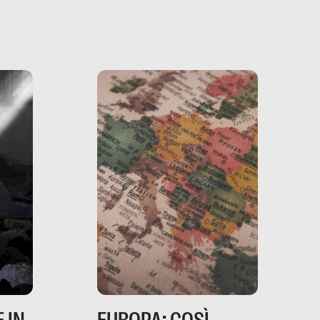
filo rosso che dalle aziende
e e
porta ai clienti. Ne usciremo
ro
davvero migliori, sotto
ia,
questo punto di vista?
e,
,
izia,