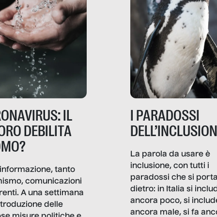
ONAVIRUS: IL
I PARADOSSI
ORO DEBILITA
DELL’INCLUSIO
OMO?
La parola da usare è
inclusione, con tutti i
informazione, tanto
paradossi che si port
mismo, comunicazioni
dietro: in Italia si inclu
renti. A una settimana
ancora poco, si includ
ntroduzione delle
ancora male, si fa anc
ose misure politiche e