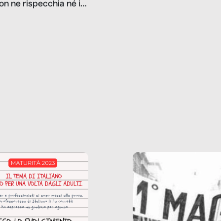
on ne rispecchia né il
gioco d’azzardo, e nel 
 né i lati in ombra. Da
mentiamo a noi stessi; 
ncerto a una borsa
nostre ossessioni ci s
ianale, da uno
anche il sesso, il lavor
phone fino a una
tecnologia – e la lista
glietta d’acqua, siamo
prosegue. Perché le
do di ripercorrere i
dipendenze sono molt
ssi alla base della
diffuse e subdole di q
zione di ciò che
saremmo disposti ad
 per scontato?
ammettere, e per ogni
o reportage è un
vittima c’è qualcuno c
o nel lavoro invisibile
trae un guadagno. In 
 gli oggetti e i servizi
reportage vediamo qu
anno la nostra vita
come.
diana.