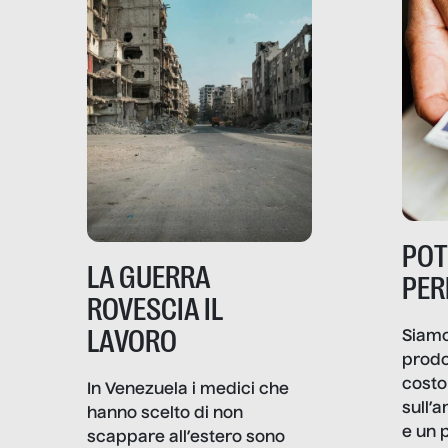
PO
LA GUERRA
PER
ROVESCIA IL
LAVORO
Siamo
prodo
costo 
In Venezuela i medici che
sull’a
hanno scelto di non
e un 
scappare all’estero sono