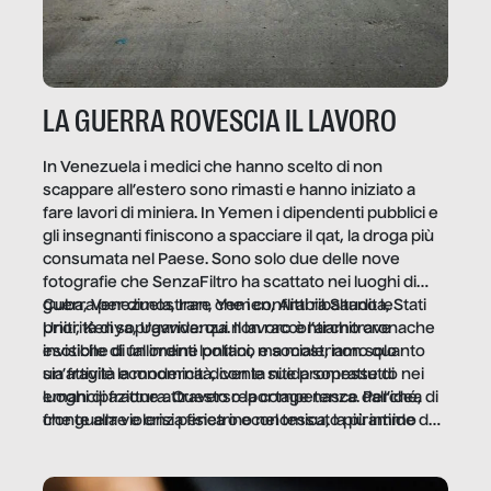
LA GUERRA ROVESCIA IL LAVORO
In Venezuela i medici che hanno scelto di non
scappare all’estero sono rimasti e hanno iniziato a
fare lavori di miniera. In Yemen i dipendenti pubblici e
gli insegnanti finiscono a spacciare il qat, la droga più
consumata nel Paese. Sono solo due delle nove
fotografie che SenzaFiltro ha scattato nei luoghi di
guerra per dimostrare che i conflitti ribaltano le
Cuba, Venezuela, Iran, Yemen, Arabia Saudita, Stati
priorità di sopravvivenza. Il lavoro è l’architrave
Uniti, Kenya, Uganda: qui non raccontiamo cronache
invisibile di un ordine politico e sociale, non solo
esotiche di fallimenti lontani, ma mostriamo quanto
un’attività economica: diventa nitida soprattutto nei
sia fragile la modernità, con le sue promesse di
luoghi di frattura. Questo reportage nasce dall’idea
emancipazione attraverso la competenza. Perché, di
che guerre e crisi penetrino nel tessuto più intimo
fronte alla violenza fisica o economica, la piramide del
delle società per alterarne le molecole professionali –
lavoro rovescia la sua gravità.
e, attraverso esse, il senso stesso della dignità.