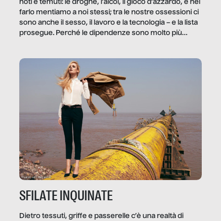
noti e temuti: le droghe, l’alcol, il gioco d’azzardo, e nel
farlo mentiamo a noi stessi; tra le nostre ossessioni ci
sono anche il sesso, il lavoro e la tecnologia – e la lista
prosegue. Perché le dipendenze sono molto più
diffuse e subdole di quanto saremmo disposti ad
ammettere, e per ogni vittima c’è qualcuno che ne
trae un guadagno. In questo reportage vediamo
quale e come.
SFILATE INQUINATE
Dietro tessuti, griffe e passerelle c’è una realtà di