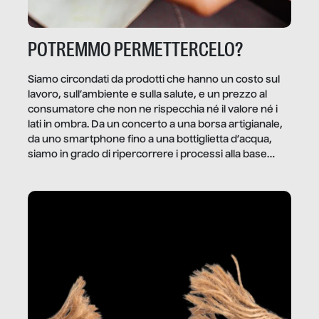
POTREMMO PERMETTERCELO?
Siamo circondati da prodotti che hanno un costo sul
lavoro, sull’ambiente e sulla salute, e un prezzo al
consumatore che non ne rispecchia né il valore né i
lati in ombra. Da un concerto a una borsa artigianale,
da uno smartphone fino a una bottiglietta d’acqua,
siamo in grado di ripercorrere i processi alla base
della produzione di ciò che diamo per scontato?
Questo reportage è un viaggio nel lavoro invisibile
dietro gli oggetti e i servizi che fanno la nostra vita
quotidiana.