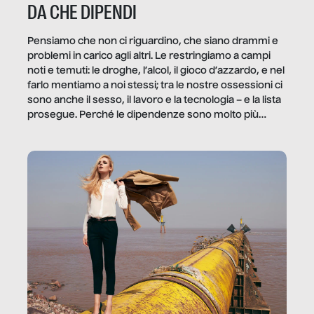
DA CHE DIPENDI
Pensiamo che non ci riguardino, che siano drammi e
problemi in carico agli altri. Le restringiamo a campi
noti e temuti: le droghe, l’alcol, il gioco d’azzardo, e nel
farlo mentiamo a noi stessi; tra le nostre ossessioni ci
sono anche il sesso, il lavoro e la tecnologia – e la lista
prosegue. Perché le dipendenze sono molto più
diffuse e subdole di quanto saremmo disposti ad
ammettere, e per ogni vittima c’è qualcuno che ne
trae un guadagno. In questo reportage vediamo
quale e come.