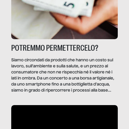
POTREMMO PERMETTERCELO?
Siamo circondati da prodotti che hanno un costo sul
lavoro, sull’ambiente e sulla salute, e un prezzo al
consumatore che non ne rispecchia né il valore né i
lati in ombra. Da un concerto a una borsa artigianale,
da uno smartphone fino a una bottiglietta d’acqua,
siamo in grado di ripercorrere i processi alla base
della produzione di ciò che diamo per scontato?
Questo reportage è un viaggio nel lavoro invisibile
dietro gli oggetti e i servizi che fanno la nostra vita
quotidiana.