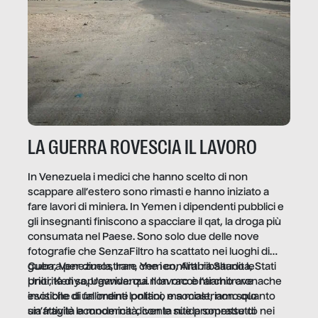
LA GUERRA ROVESCIA IL LAVORO
In Venezuela i medici che hanno scelto di non
scappare all’estero sono rimasti e hanno iniziato a
fare lavori di miniera. In Yemen i dipendenti pubblici e
gli insegnanti finiscono a spacciare il qat, la droga più
consumata nel Paese. Sono solo due delle nove
fotografie che SenzaFiltro ha scattato nei luoghi di
guerra per dimostrare che i conflitti ribaltano le
Cuba, Venezuela, Iran, Yemen, Arabia Saudita, Stati
priorità di sopravvivenza. Il lavoro è l’architrave
Uniti, Kenya, Uganda: qui non raccontiamo cronache
invisibile di un ordine politico e sociale, non solo
esotiche di fallimenti lontani, ma mostriamo quanto
un’attività economica: diventa nitida soprattutto nei
sia fragile la modernità, con le sue promesse di