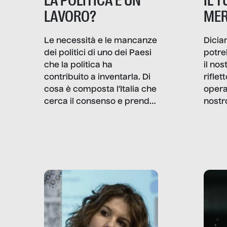
IL 
LA POLITICA È UN
MER
LAVORO?
Dicia
Le necessità e le mancanze
potre
dei politici di uno dei Paesi
il no
che la politica ha
rifle
contribuito a inventarla. Di
opera
cosa è composta l’Italia che
nostr
cerca il consenso e prende
concr
le decisioni?