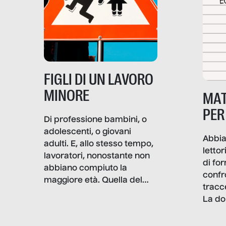
e crisi penetrino nel tessuto
più intimo delle società per
alterarne le molecole
professionali – e, attraverso
esse, il senso stesso della
dignità.
FIGLI DI UN LAVORO
MINORE
MAT
PER
Di professione bambini, o
adolescenti, o giovani
Abbia
adulti. E, allo stesso tempo,
lettor
lavoratori, nonostante non
di fo
abbiano compiuto la
confr
maggiore età. Quella del
tracc
lavoro minorile è una piaga
La do
con pesanti effetti
volev
psicologici e sociali, ed è
sapre