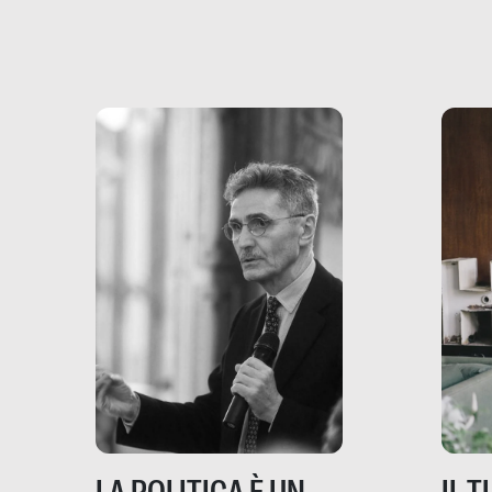
più vicina di quanto si pensi:
un te
non esiste solo nel Terzo
rispos
mondo, ma anche in Italia,
dove coinvolge 336.000
minori. […]