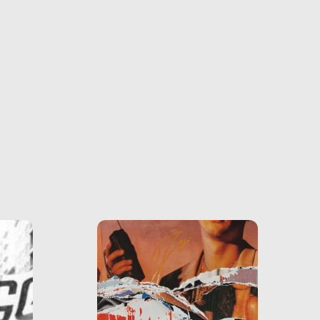
farlo
tra le
ono
o e la
o più
uanto
he ne
questo
ale e