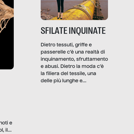
SFILATE INQUINATE
Dietro tessuti, griffe e
passerelle c’è una realtà di
inquinamento, sfruttamento
e abusi. Dietro la moda c’è
la filiera del tessile, una
delle più lunghe e
impattanti dal punto di vista
sociale e ambientale. In
questo reportage mettiamo
in luce le gravi
problematiche del settore e
noti e
la malafede dei grandi
, il
marchi.