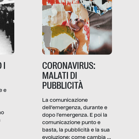
 I
CORONAVIRUS:
MALATI DI
PUBBLICITÀ
e e
i
La comunicazione
dell’emergenza, durante e
mo
dopo l’emergenza. E poi la
a
comunicazione punto e
basta, la pubblicità e la sua
, infografiche
evoluzione: come cambia il