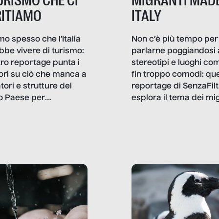
TURISMO CHE CI
MIGRANTI MADE
ITIAMO
ITALY
mo spesso che l’Italia
Non c’è più tempo per
bbe vivere di turismo:
parlarne poggiandosi 
stro reportage punta i
stereotipi e luoghi co
ttori su ciò che manca a
fin troppo comodi: qu
tori e strutture del
reportage di SenzaFilt
o Paese per
esplora il tema dei mi
etizzarlo.
sotto i molteplici profil
cui non arriva mai trac
compreso quello degli
immigrati che – quan
possono – addirittura 
ripensano.