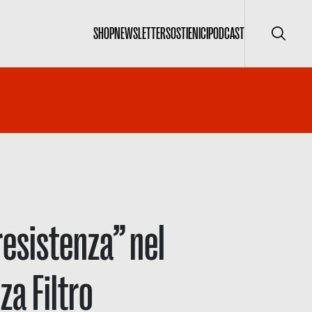
SHOP
NEWSLETTER
SOSTIENICI
PODCAST
Cerca
resistenza” nel
a Filtro