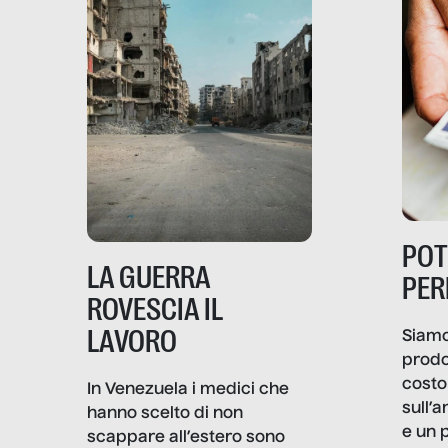
PO
LA GUERRA
PER
ROVESCIA IL
LAVORO
Siamo
prodo
costo 
In Venezuela i medici che
sull’a
hanno scelto di non
e un 
scappare all’estero sono