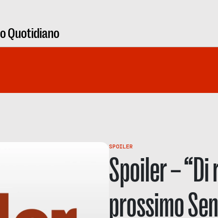
ro Quotidiano
SPOILER
Spoiler – “Di 
prossimo Senz