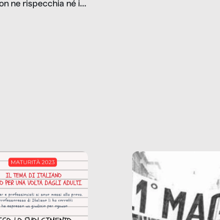
on ne rispecchia né il
gioco d’azzardo, e nel 
 né i lati in ombra. Da
mentiamo a noi stessi; 
ncerto a una borsa
nostre ossessioni ci s
ianale, da uno
anche il sesso, il lavor
phone fino a una
tecnologia – e la lista
glietta d’acqua, siamo
prosegue. Perché le
do di ripercorrere i
dipendenze sono molt
ssi alla base della
diffuse e subdole di q
zione di ciò che
saremmo disposti ad
 per scontato?
ammettere, e per ogni
o reportage è un
vittima c’è qualcuno c
o nel lavoro invisibile
trae un guadagno. In 
 gli oggetti e i servizi
reportage vediamo qu
anno la nostra vita
come.
diana.