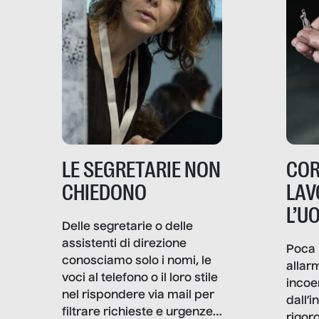
LE SEGRETARIE NON
COR
CHIEDONO
LAV
L’U
Delle segretarie o delle
assistenti di direzione
Poca 
conosciamo solo i nomi, le
allar
voci al telefono o il loro stile
incoe
nel rispondere via mail per
dall’i
filtrare richieste e urgenze. I
rigor