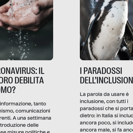
ONAVIRUS: IL
I PARADOSSI
ORO DEBILITA
DELL’INCLUSIO
OMO?
La parola da usare è
inclusione, con tutti i
informazione, tanto
paradossi che si port
mismo, comunicazioni
dietro: in Italia si inclu
renti. A una settimana
ancora poco, si includ
ntroduzione delle
ancora male, si fa anc
ose misure politiche e