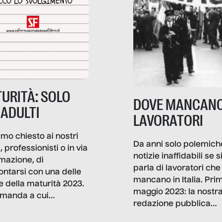
URITÀ: SOLO
DOVE MANCANO
 ADULTI
LAVORATORI
mo chiesto ai nostri
Da anni solo polemich
i, professionisti o in via
notizie inaffidabili se s
rmazione, di
parla di lavoratori che
ontarsi con una delle
mancano in Italia. Pri
e della maturità 2023.
maggio 2023: la nostr
manda a cui
redazione pubblica
amo rispondere è:
dati, storie, interviste
mmo ancora scrivere