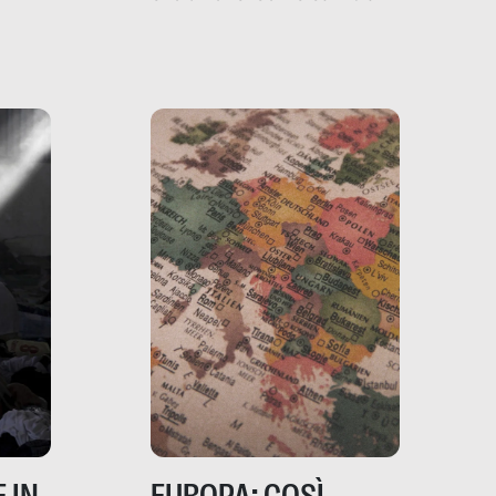
filo rosso che dalle aziende
e e
porta ai clienti. Ne usciremo
ro
davvero migliori, sotto
ia,
questo punto di vista?
e,
,
izia,