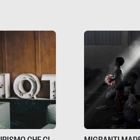
che raccontano come
ma, da adulti? Ecco le
stanno davvero le cos
te, nelle loro prove.
dove mancano davve
risorse. Sono la giustiz
la sanità, la ristorazion
la scuola, le fabbriche
la pubblica
amministrazione, l’edil
il sociale.