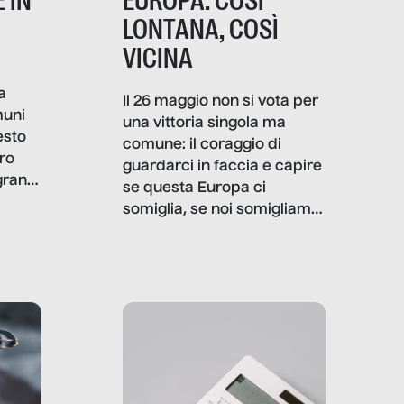
 IN
EUROPA: COSÌ
LONTANA, COSÌ
VICINA
a
Il 26 maggio non si vota per
muni
una vittoria singola ma
esto
comune: il coraggio di
ro
guardarci in faccia e capire
granti
se questa Europa ci
i di
somiglia, se noi somigliamo
cia,
a lei. Per provare a
rispondere, SenzaFiltro ha
do
indagato il mestiere della
ci
politica italiana ed europea,
che lingua parla e che
strumenti usa, come
comunica, quanto vale […]