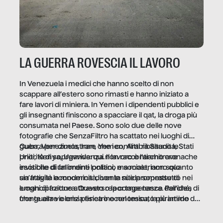
LA GUERRA ROVESCIA IL LAVORO
In Venezuela i medici che hanno scelto di non
scappare all’estero sono rimasti e hanno iniziato a
fare lavori di miniera. In Yemen i dipendenti pubblici e
gli insegnanti finiscono a spacciare il qat, la droga più
consumata nel Paese. Sono solo due delle nove
fotografie che SenzaFiltro ha scattato nei luoghi di
guerra per dimostrare che i conflitti ribaltano le
Cuba, Venezuela, Iran, Yemen, Arabia Saudita, Stati
priorità di sopravvivenza. Il lavoro è l’architrave
Uniti, Kenya, Uganda: qui non raccontiamo cronache
invisibile di un ordine politico e sociale, non solo
esotiche di fallimenti lontani, ma mostriamo quanto
un’attività economica: diventa nitida soprattutto nei
sia fragile la modernità, con le sue promesse di
luoghi di frattura. Questo reportage nasce dall’idea
emancipazione attraverso la competenza. Perché, di
che guerre e crisi penetrino nel tessuto più intimo
fronte alla violenza fisica o economica, la piramide del
delle società per alterarne le molecole professionali –
lavoro rovescia la sua gravità.
e, attraverso esse, il senso stesso della dignità.