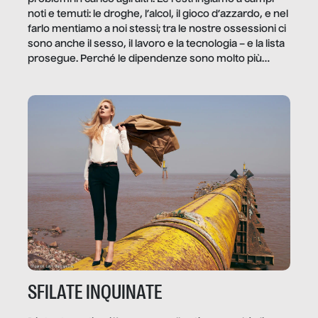
noti e temuti: le droghe, l’alcol, il gioco d’azzardo, e nel
farlo mentiamo a noi stessi; tra le nostre ossessioni ci
sono anche il sesso, il lavoro e la tecnologia – e la lista
prosegue. Perché le dipendenze sono molto più
diffuse e subdole di quanto saremmo disposti ad
ammettere, e per ogni vittima c’è qualcuno che ne
trae un guadagno. In questo reportage vediamo
quale e come.
SFILATE INQUINATE