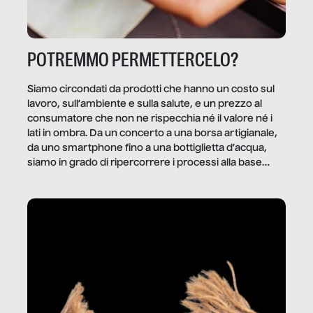
POTREMMO PERMETTERCELO?
Siamo circondati da prodotti che hanno un costo sul
lavoro, sull’ambiente e sulla salute, e un prezzo al
consumatore che non ne rispecchia né il valore né i
lati in ombra. Da un concerto a una borsa artigianale,
da uno smartphone fino a una bottiglietta d’acqua,
siamo in grado di ripercorrere i processi alla base
della produzione di ciò che diamo per scontato?
Questo reportage è un viaggio nel lavoro invisibile
dietro gli oggetti e i servizi che fanno la nostra vita
quotidiana.