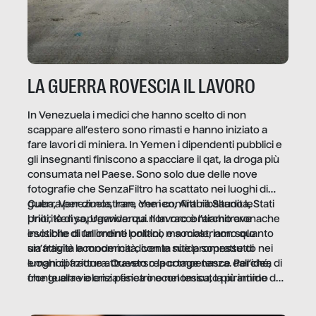
LA GUERRA ROVESCIA IL LAVORO
In Venezuela i medici che hanno scelto di non
scappare all’estero sono rimasti e hanno iniziato a
fare lavori di miniera. In Yemen i dipendenti pubblici e
gli insegnanti finiscono a spacciare il qat, la droga più
consumata nel Paese. Sono solo due delle nove
fotografie che SenzaFiltro ha scattato nei luoghi di
guerra per dimostrare che i conflitti ribaltano le
Cuba, Venezuela, Iran, Yemen, Arabia Saudita, Stati
priorità di sopravvivenza. Il lavoro è l’architrave
Uniti, Kenya, Uganda: qui non raccontiamo cronache
invisibile di un ordine politico e sociale, non solo
esotiche di fallimenti lontani, ma mostriamo quanto
un’attività economica: diventa nitida soprattutto nei
sia fragile la modernità, con le sue promesse di
luoghi di frattura. Questo reportage nasce dall’idea
emancipazione attraverso la competenza. Perché, di
che guerre e crisi penetrino nel tessuto più intimo
fronte alla violenza fisica o economica, la piramide del
delle società per alterarne le molecole professionali –
lavoro rovescia la sua gravità.
e, attraverso esse, il senso stesso della dignità.