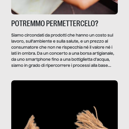
POTREMMO PERMETTERCELO?
Siamo circondati da prodotti che hanno un costo sul
lavoro, sull’ambiente e sulla salute, e un prezzo al
consumatore che non ne rispecchia né il valore né i
lati in ombra. Da un concerto a una borsa artigianale,
da uno smartphone fino a una bottiglietta d’acqua,
siamo in grado di ripercorrere i processi alla base
della produzione di ciò che diamo per scontato?
Questo reportage è un viaggio nel lavoro invisibile
dietro gli oggetti e i servizi che fanno la nostra vita
quotidiana.