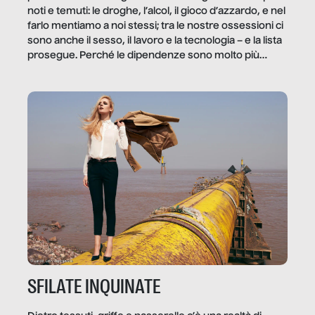
noti e temuti: le droghe, l’alcol, il gioco d’azzardo, e nel
farlo mentiamo a noi stessi; tra le nostre ossessioni ci
sono anche il sesso, il lavoro e la tecnologia – e la lista
prosegue. Perché le dipendenze sono molto più
diffuse e subdole di quanto saremmo disposti ad
ammettere, e per ogni vittima c’è qualcuno che ne
trae un guadagno. In questo reportage vediamo
quale e come.
SFILATE INQUINATE