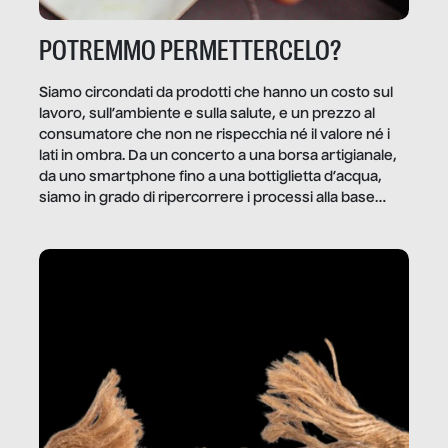
POTREMMO PERMETTERCELO?
Siamo circondati da prodotti che hanno un costo sul
lavoro, sull’ambiente e sulla salute, e un prezzo al
consumatore che non ne rispecchia né il valore né i
lati in ombra. Da un concerto a una borsa artigianale,
da uno smartphone fino a una bottiglietta d’acqua,
siamo in grado di ripercorrere i processi alla base
della produzione di ciò che diamo per scontato?
Questo reportage è un viaggio nel lavoro invisibile
dietro gli oggetti e i servizi che fanno la nostra vita
quotidiana.