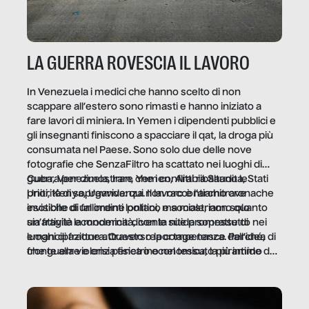
LA GUERRA ROVESCIA IL LAVORO
In Venezuela i medici che hanno scelto di non
scappare all’estero sono rimasti e hanno iniziato a
fare lavori di miniera. In Yemen i dipendenti pubblici e
gli insegnanti finiscono a spacciare il qat, la droga più
consumata nel Paese. Sono solo due delle nove
fotografie che SenzaFiltro ha scattato nei luoghi di
guerra per dimostrare che i conflitti ribaltano le
Cuba, Venezuela, Iran, Yemen, Arabia Saudita, Stati
priorità di sopravvivenza. Il lavoro è l’architrave
Uniti, Kenya, Uganda: qui non raccontiamo cronache
invisibile di un ordine politico e sociale, non solo
esotiche di fallimenti lontani, ma mostriamo quanto
un’attività economica: diventa nitida soprattutto nei
sia fragile la modernità, con le sue promesse di
luoghi di frattura. Questo reportage nasce dall’idea
emancipazione attraverso la competenza. Perché, di
che guerre e crisi penetrino nel tessuto più intimo
fronte alla violenza fisica o economica, la piramide del
delle società per alterarne le molecole professionali –
lavoro rovescia la sua gravità.
e, attraverso esse, il senso stesso della dignità.