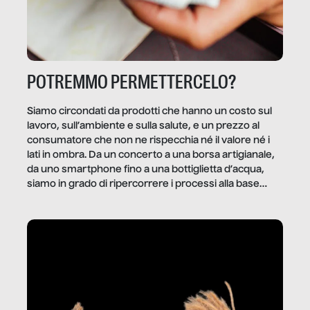
POTREMMO PERMETTERCELO?
Siamo circondati da prodotti che hanno un costo sul
lavoro, sull’ambiente e sulla salute, e un prezzo al
consumatore che non ne rispecchia né il valore né i
lati in ombra. Da un concerto a una borsa artigianale,
da uno smartphone fino a una bottiglietta d’acqua,
siamo in grado di ripercorrere i processi alla base
della produzione di ciò che diamo per scontato?
Questo reportage è un viaggio nel lavoro invisibile
dietro gli oggetti e i servizi che fanno la nostra vita
quotidiana.