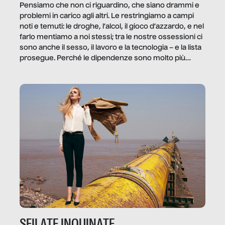
Pensiamo che non ci riguardino, che siano drammi e
problemi in carico agli altri. Le restringiamo a campi
noti e temuti: le droghe, l’alcol, il gioco d’azzardo, e nel
farlo mentiamo a noi stessi; tra le nostre ossessioni ci
sono anche il sesso, il lavoro e la tecnologia – e la lista
prosegue. Perché le dipendenze sono molto più
diffuse e subdole di quanto saremmo disposti ad
ammettere, e per ogni vittima c’è qualcuno che ne
trae un guadagno. In questo reportage vediamo
quale e come.
SFILATE INQUINATE