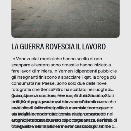
LA GUERRA ROVESCIA IL LAVORO
In Venezuela i medici che hanno scelto di non
scappare all’estero sono rimasti e hanno iniziato a
fare lavori di miniera. In Yemen i dipendenti pubblici e
gli insegnanti finiscono a spacciare il qat, la droga più
consumata nel Paese. Sono solo due delle nove
fotografie che SenzaFiltro ha scattato nei luoghi di
guerra per dimostrare che i conflitti ribaltano le
Cuba, Venezuela, Iran, Yemen, Arabia Saudita, Stati
priorità di sopravvivenza. Il lavoro è l’architrave
Uniti, Kenya, Uganda: qui non raccontiamo cronache
invisibile di un ordine politico e sociale, non solo
esotiche di fallimenti lontani, ma mostriamo quanto
un’attività economica: diventa nitida soprattutto nei
sia fragile la modernità, con le sue promesse di
luoghi di frattura. Questo reportage nasce dall’idea
emancipazione attraverso la competenza. Perché, di
che guerre e crisi penetrino nel tessuto più intimo
fronte alla violenza fisica o economica, la piramide del