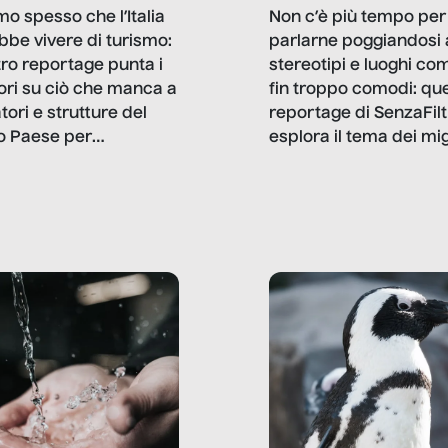
mo spesso che l’Italia
Non c’è più tempo per
bbe vivere di turismo:
parlarne poggiandosi 
stro reportage punta i
stereotipi e luoghi co
ttori su ciò che manca a
fin troppo comodi: qu
tori e strutture del
reportage di SenzaFilt
o Paese per
esplora il tema dei mi
etizzarlo.
sotto i molteplici profil
cui non arriva mai trac
compreso quello degli
immigrati che – quan
possono – addirittura 
ripensano.