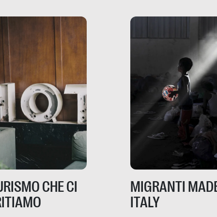
risorse. Sono la giustiz
la sanità, la ristorazion
la scuola, le fabbriche
la pubblica
amministrazione, l’edil
il sociale.
TURISMO CHE CI
MIGRANTI MADE
ITIAMO
ITALY