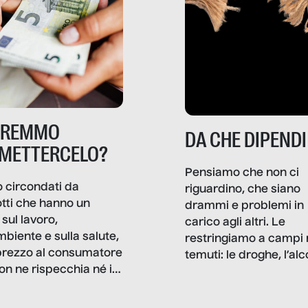
TREMMO
DA CHE DIPENDI
METTERCELO?
Pensiamo che non ci
 circondati da
riguardino, che siano
tti che hanno un
drammi e problemi in
sul lavoro,
carico agli altri. Le
mbiente e sulla salute,
restringiamo a campi 
prezzo al consumatore
temuti: le droghe, l’alcol
on ne rispecchia né il
gioco d’azzardo, e nel 
 né i lati in ombra. Da
mentiamo a noi stessi; 
ncerto a una borsa
nostre ossessioni ci s