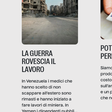
PO
LA GUERRA
PER
ROVESCIA IL
LAVORO
Siamo
prodo
costo 
In Venezuela i medici che
sull’a
hanno scelto di non
e un 
scappare all’estero sono
che n
rimasti e hanno iniziato a
valore
fare lavori di miniera. In
un co
Yemen i dipendenti pubblici