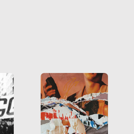
o e la
o più
uanto
he ne
questo
ale e