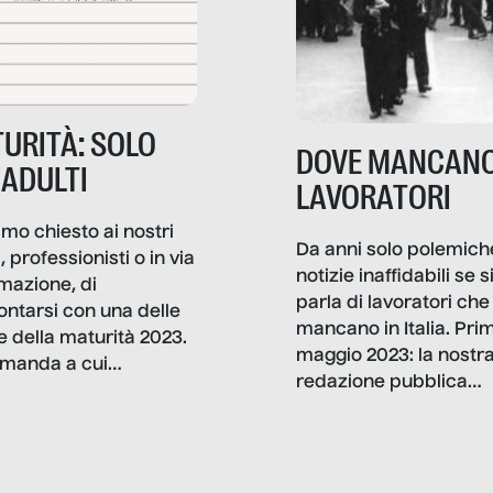
URITÀ: SOLO
DOVE MANCANO
 ADULTI
LAVORATORI
mo chiesto ai nostri
Da anni solo polemich
i, professionisti o in via
notizie inaffidabili se s
rmazione, di
parla di lavoratori che
ontarsi con una delle
mancano in Italia. Pri
e della maturità 2023.
maggio 2023: la nostr
manda a cui
redazione pubblica
amo rispondere è:
dati, storie, interviste
mmo ancora scrivere
che raccontano come
ma, da adulti? Ecco le
stanno davvero le cos
te, nelle loro prove.
dove mancano davve