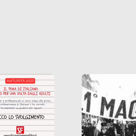
ianale, da uno
anche il sesso, il lavor
phone fino a una
tecnologia – e la lista
glietta d’acqua, siamo
prosegue. Perché le
do di ripercorrere i
dipendenze sono molt
ssi alla base della
diffuse e subdole di q
zione di ciò che
saremmo disposti ad
 per scontato?
ammettere, e per ogni
o reportage è un
vittima c’è qualcuno c
o nel lavoro invisibile
trae un guadagno. In 
 gli oggetti e i servizi
reportage vediamo qu
anno la nostra vita
come.
diana.