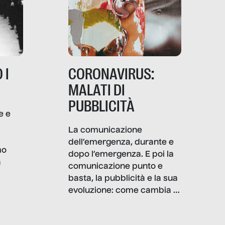
 I
CORONAVIRUS:
MALATI DI
PUBBLICITÀ
e e
i
La comunicazione
dell’emergenza, durante e
mo
dopo l’emergenza. E poi la
a
comunicazione punto e
basta, la pubblicità e la sua
, infografiche
evoluzione: come cambia il
filo rosso che dalle aziende
e e
porta ai clienti. Ne usciremo
ro