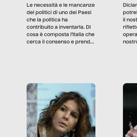
Dicia
Le necessità e le mancanze
potre
dei politici di uno dei Paesi
il no
che la politica ha
rifle
contribuito a inventarla. Di
opera
cosa è composta l’Italia che
nostr
cerca il consenso e prende
concr
le decisioni?