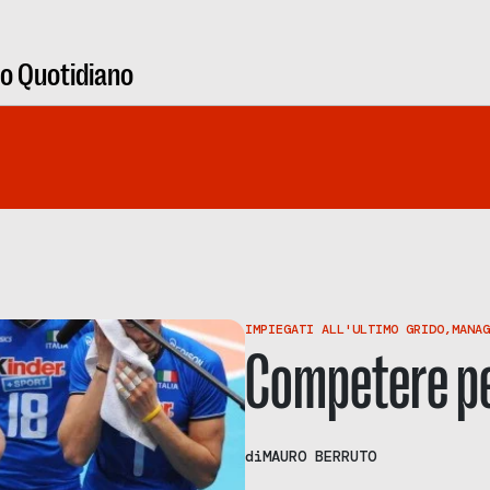
ro Quotidiano
IMPIEGATI ALL'ULTIMO GRIDO
,
MANAG
Competere pe
di
MAURO BERRUTO