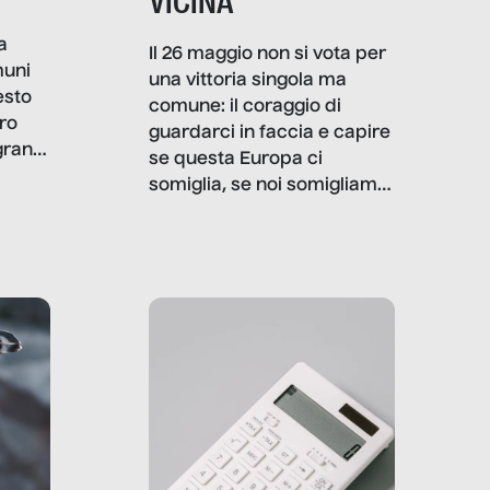
VICINA
a
Il 26 maggio non si vota per
muni
una vittoria singola ma
esto
comune: il coraggio di
ro
guardarci in faccia e capire
granti
se questa Europa ci
i di
somiglia, se noi somigliamo
cia,
a lei. Per provare a
rispondere, SenzaFiltro ha
do
indagato il mestiere della
ci
politica italiana ed europea,
che lingua parla e che
strumenti usa, come
comunica, quanto vale […]