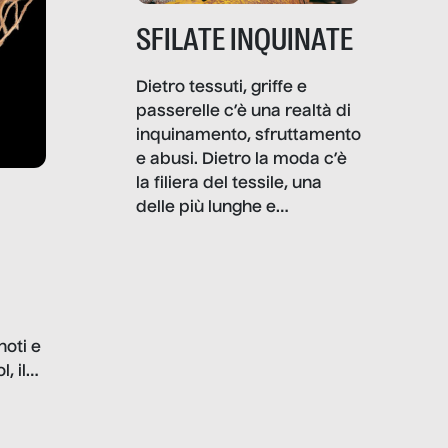
SFILATE INQUINATE
Dietro tessuti, griffe e
passerelle c’è una realtà di
inquinamento, sfruttamento
e abusi. Dietro la moda c’è
la filiera del tessile, una
delle più lunghe e
impattanti dal punto di vista
sociale e ambientale. In
questo reportage mettiamo
in luce le gravi
problematiche del settore e
noti e
la malafede dei grandi
, il
marchi.
farlo
tra le
ono