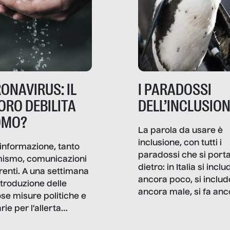
ONAVIRUS: IL
I PARADOSSI
ORO DEBILITA
DELL’INCLUSIO
OMO?
La parola da usare è
inclusione, con tutti i
informazione, tanto
paradossi che si port
mismo, comunicazioni
dietro: in Italia si inclu
renti. A una settimana
ancora poco, si includ
ntroduzione delle
ancora male, si fa anc
ose misure politiche e
troppo marketing di
rie per l’allerta
facciata. Per fortuna, 
avirus, Senza Filtro è
ci sono buone strade 