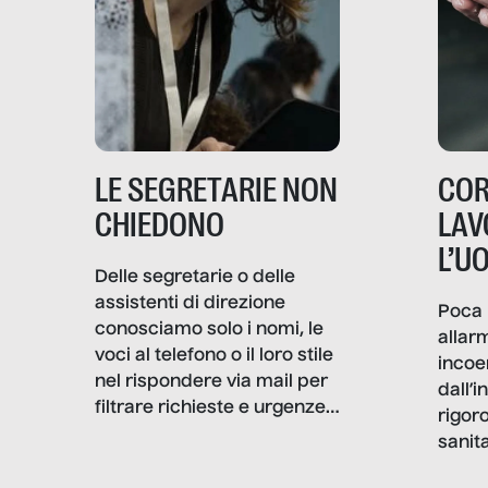
LE SEGRETARIE NON
COR
CHIEDONO
LAV
L’U
Delle segretarie o delle
assistenti di direzione
Poca 
conosciamo solo i nomi, le
allar
voci al telefono o il loro stile
incoe
nel rispondere via mail per
dall’i
filtrare richieste e urgenze. I
rigor
volti quasi mai. Senza
sanita
Filtro è andato a scavare
coron
dentro la professione e, a