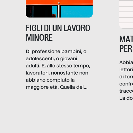
alterarne le molecole
professionali – e, attraverso
esse, il senso stesso della
dignità.
FIGLI DI UN LAVORO
MINORE
MAT
PER
Di professione bambini, o
adolescenti, o giovani
Abbia
adulti. E, allo stesso tempo,
lettor
lavoratori, nonostante non
di fo
abbiano compiuto la
confr
maggiore età. Quella del
tracc
lavoro minorile è una piaga
La do
con pesanti effetti
volev
psicologici e sociali, ed è
sapre
più vicina di quanto si pensi:
un te
non esiste solo nel Terzo
rispos
mondo, ma anche in Italia,