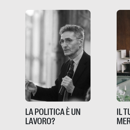
dove coinvolge 336.000
minori. […]
IL 
LA POLITICA È UN
MER
LAVORO?