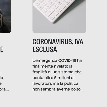
CORONAVIRUS, IVA
NE
ESCLUSA
L’emergenza COVID-19 ha
finalmente rivelato la
a
fragilità di un sistema che
de
conta oltre 5 milioni di
e
lavoratori, ma la politica
ora
non sembra averne colto
tutte le complessità: il
però,
viaggio italiano di
già
SenzaFiltro tra le partite IVA