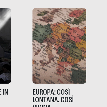
davvero migliori, sotto
ia,
questo punto di vista?
e,
,
izia,
 IN
EUROPA: COSÌ
LONTANA, COSÌ