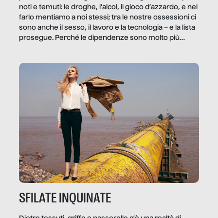
noti e temuti: le droghe, l’alcol, il gioco d’azzardo, e nel
farlo mentiamo a noi stessi; tra le nostre ossessioni ci
sono anche il sesso, il lavoro e la tecnologia – e la lista
prosegue. Perché le dipendenze sono molto più
diffuse e subdole di quanto saremmo disposti ad
ammettere, e per ogni vittima c’è qualcuno che ne
trae un guadagno. In questo reportage vediamo
quale e come.
SFILATE INQUINATE