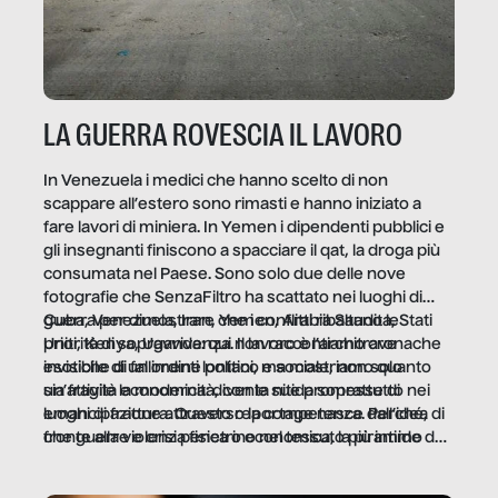
LA GUERRA ROVESCIA IL LAVORO
In Venezuela i medici che hanno scelto di non
scappare all’estero sono rimasti e hanno iniziato a
fare lavori di miniera. In Yemen i dipendenti pubblici e
gli insegnanti finiscono a spacciare il qat, la droga più
consumata nel Paese. Sono solo due delle nove
fotografie che SenzaFiltro ha scattato nei luoghi di
guerra per dimostrare che i conflitti ribaltano le
Cuba, Venezuela, Iran, Yemen, Arabia Saudita, Stati
priorità di sopravvivenza. Il lavoro è l’architrave
Uniti, Kenya, Uganda: qui non raccontiamo cronache
invisibile di un ordine politico e sociale, non solo
esotiche di fallimenti lontani, ma mostriamo quanto
un’attività economica: diventa nitida soprattutto nei
sia fragile la modernità, con le sue promesse di
luoghi di frattura. Questo reportage nasce dall’idea
emancipazione attraverso la competenza. Perché, di
che guerre e crisi penetrino nel tessuto più intimo
fronte alla violenza fisica o economica, la piramide del
delle società per alterarne le molecole professionali –
lavoro rovescia la sua gravità.
e, attraverso esse, il senso stesso della dignità.