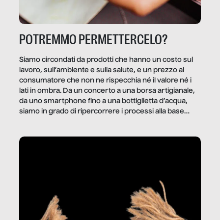
POTREMMO PERMETTERCELO?
Siamo circondati da prodotti che hanno un costo sul
lavoro, sull’ambiente e sulla salute, e un prezzo al
consumatore che non ne rispecchia né il valore né i
lati in ombra. Da un concerto a una borsa artigianale,
da uno smartphone fino a una bottiglietta d’acqua,
siamo in grado di ripercorrere i processi alla base
della produzione di ciò che diamo per scontato?
Questo reportage è un viaggio nel lavoro invisibile
dietro gli oggetti e i servizi che fanno la nostra vita
quotidiana.