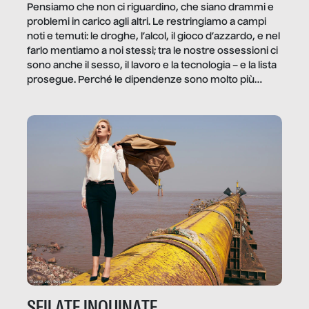
Pensiamo che non ci riguardino, che siano drammi e
problemi in carico agli altri. Le restringiamo a campi
noti e temuti: le droghe, l’alcol, il gioco d’azzardo, e nel
farlo mentiamo a noi stessi; tra le nostre ossessioni ci
sono anche il sesso, il lavoro e la tecnologia – e la lista
prosegue. Perché le dipendenze sono molto più
diffuse e subdole di quanto saremmo disposti ad
ammettere, e per ogni vittima c’è qualcuno che ne
trae un guadagno. In questo reportage vediamo
quale e come.
SFILATE INQUINATE