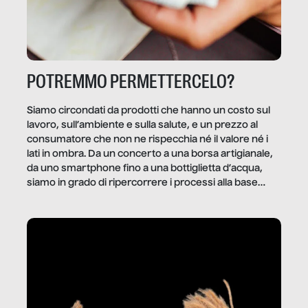
POTREMMO PERMETTERCELO?
Siamo circondati da prodotti che hanno un costo sul
lavoro, sull’ambiente e sulla salute, e un prezzo al
consumatore che non ne rispecchia né il valore né i
lati in ombra. Da un concerto a una borsa artigianale,
da uno smartphone fino a una bottiglietta d’acqua,
siamo in grado di ripercorrere i processi alla base
della produzione di ciò che diamo per scontato?
Questo reportage è un viaggio nel lavoro invisibile
dietro gli oggetti e i servizi che fanno la nostra vita
quotidiana.