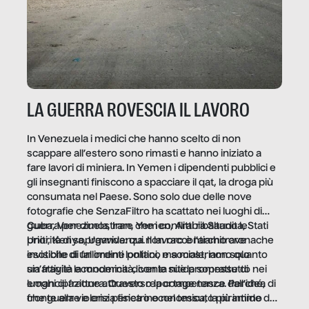
LA GUERRA ROVESCIA IL LAVORO
In Venezuela i medici che hanno scelto di non
scappare all’estero sono rimasti e hanno iniziato a
fare lavori di miniera. In Yemen i dipendenti pubblici e
gli insegnanti finiscono a spacciare il qat, la droga più
consumata nel Paese. Sono solo due delle nove
fotografie che SenzaFiltro ha scattato nei luoghi di
guerra per dimostrare che i conflitti ribaltano le
Cuba, Venezuela, Iran, Yemen, Arabia Saudita, Stati
priorità di sopravvivenza. Il lavoro è l’architrave
Uniti, Kenya, Uganda: qui non raccontiamo cronache
invisibile di un ordine politico e sociale, non solo
esotiche di fallimenti lontani, ma mostriamo quanto
un’attività economica: diventa nitida soprattutto nei
sia fragile la modernità, con le sue promesse di
luoghi di frattura. Questo reportage nasce dall’idea
emancipazione attraverso la competenza. Perché, di
che guerre e crisi penetrino nel tessuto più intimo
fronte alla violenza fisica o economica, la piramide del