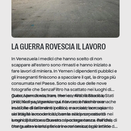
LA GUERRA ROVESCIA IL LAVORO
In Venezuela i medici che hanno scelto di non
scappare all’estero sono rimasti e hanno iniziato a
fare lavori di miniera. In Yemen i dipendenti pubblici e
gli insegnanti finiscono a spacciare il qat, la droga più
consumata nel Paese. Sono solo due delle nove
fotografie che SenzaFiltro ha scattato nei luoghi di
guerra per dimostrare che i conflitti ribaltano le
Cuba, Venezuela, Iran, Yemen, Arabia Saudita, Stati
priorità di sopravvivenza. Il lavoro è l’architrave
Uniti, Kenya, Uganda: qui non raccontiamo cronache
invisibile di un ordine politico e sociale, non solo
esotiche di fallimenti lontani, ma mostriamo quanto
un’attività economica: diventa nitida soprattutto nei
sia fragile la modernità, con le sue promesse di
luoghi di frattura. Questo reportage nasce dall’idea
emancipazione attraverso la competenza. Perché, di
che guerre e crisi penetrino nel tessuto più intimo
fronte alla violenza fisica o economica, la piramide del