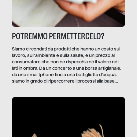
POTREMMO PERMETTERCELO?
Siamo circondati da prodotti che hanno un costo sul
lavoro, sull’ambiente e sulla salute, e un prezzo al
consumatore che non ne rispecchia né il valore né i
lati in ombra. Da un concerto a una borsa artigianale,
da uno smartphone fino a una bottiglietta d’acqua,
siamo in grado di ripercorrere i processi alla base
della produzione di ciò che diamo per scontato?
Questo reportage è un viaggio nel lavoro invisibile
dietro gli oggetti e i servizi che fanno la nostra vita
quotidiana.