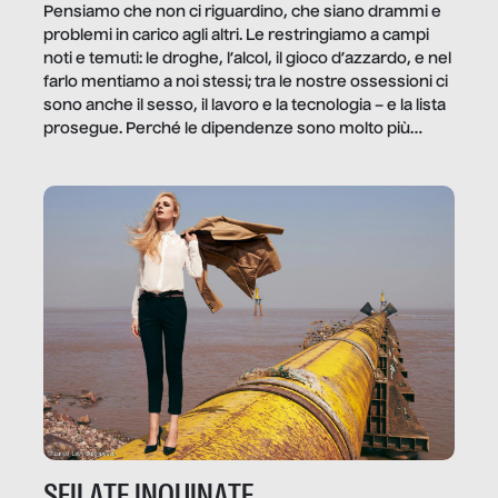
Pensiamo che non ci riguardino, che siano drammi e
problemi in carico agli altri. Le restringiamo a campi
noti e temuti: le droghe, l’alcol, il gioco d’azzardo, e nel
farlo mentiamo a noi stessi; tra le nostre ossessioni ci
sono anche il sesso, il lavoro e la tecnologia – e la lista
prosegue. Perché le dipendenze sono molto più
diffuse e subdole di quanto saremmo disposti ad
ammettere, e per ogni vittima c’è qualcuno che ne
trae un guadagno. In questo reportage vediamo
quale e come.
SFILATE INQUINATE