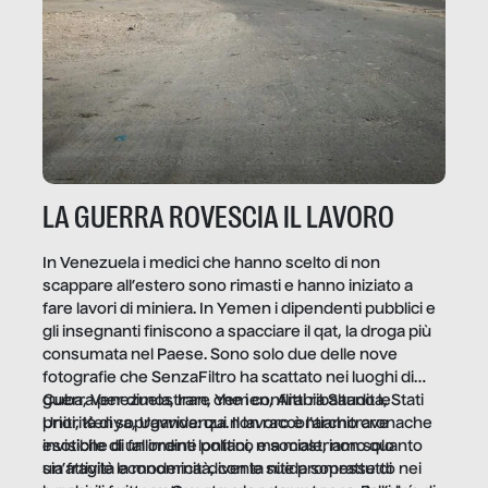
LA GUERRA ROVESCIA IL LAVORO
In Venezuela i medici che hanno scelto di non
scappare all’estero sono rimasti e hanno iniziato a
fare lavori di miniera. In Yemen i dipendenti pubblici e
gli insegnanti finiscono a spacciare il qat, la droga più
consumata nel Paese. Sono solo due delle nove
fotografie che SenzaFiltro ha scattato nei luoghi di
guerra per dimostrare che i conflitti ribaltano le
Cuba, Venezuela, Iran, Yemen, Arabia Saudita, Stati
priorità di sopravvivenza. Il lavoro è l’architrave
Uniti, Kenya, Uganda: qui non raccontiamo cronache
invisibile di un ordine politico e sociale, non solo
esotiche di fallimenti lontani, ma mostriamo quanto
un’attività economica: diventa nitida soprattutto nei
sia fragile la modernità, con le sue promesse di