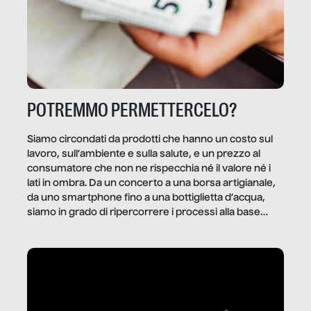
POTREMMO PERMETTERCELO?
Siamo circondati da prodotti che hanno un costo sul
lavoro, sull’ambiente e sulla salute, e un prezzo al
consumatore che non ne rispecchia né il valore né i
lati in ombra. Da un concerto a una borsa artigianale,
da uno smartphone fino a una bottiglietta d’acqua,
siamo in grado di ripercorrere i processi alla base
della produzione di ciò che diamo per scontato?
Questo reportage è un viaggio nel lavoro invisibile
dietro gli oggetti e i servizi che fanno la nostra vita
quotidiana.