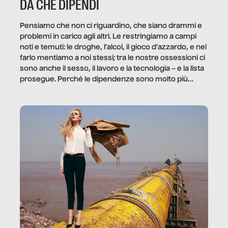
DA CHE DIPENDI
Pensiamo che non ci riguardino, che siano drammi e
problemi in carico agli altri. Le restringiamo a campi
noti e temuti: le droghe, l’alcol, il gioco d’azzardo, e nel
farlo mentiamo a noi stessi; tra le nostre ossessioni ci
sono anche il sesso, il lavoro e la tecnologia – e la lista
prosegue. Perché le dipendenze sono molto più
diffuse e subdole di quanto saremmo disposti ad
ammettere, e per ogni vittima c’è qualcuno che ne
trae un guadagno. In questo reportage vediamo
quale e come.