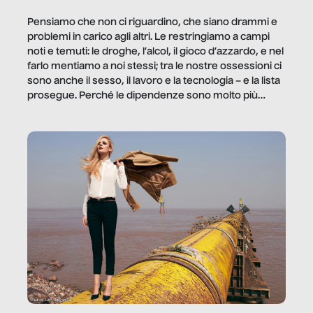
Pensiamo che non ci riguardino, che siano drammi e
problemi in carico agli altri. Le restringiamo a campi
noti e temuti: le droghe, l’alcol, il gioco d’azzardo, e nel
farlo mentiamo a noi stessi; tra le nostre ossessioni ci
sono anche il sesso, il lavoro e la tecnologia – e la lista
prosegue. Perché le dipendenze sono molto più
diffuse e subdole di quanto saremmo disposti ad
ammettere, e per ogni vittima c’è qualcuno che ne
trae un guadagno. In questo reportage vediamo
quale e come.