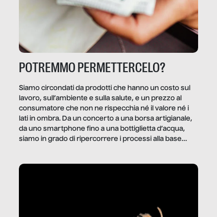
POTREMMO PERMETTERCELO?
Siamo circondati da prodotti che hanno un costo sul
lavoro, sull’ambiente e sulla salute, e un prezzo al
consumatore che non ne rispecchia né il valore né i
lati in ombra. Da un concerto a una borsa artigianale,
da uno smartphone fino a una bottiglietta d’acqua,
siamo in grado di ripercorrere i processi alla base
della produzione di ciò che diamo per scontato?
Questo reportage è un viaggio nel lavoro invisibile
dietro gli oggetti e i servizi che fanno la nostra vita
quotidiana.