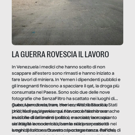
LA GUERRA ROVESCIA IL LAVORO
In Venezuela i medici che hanno scelto di non
scappare all’estero sono rimasti e hanno iniziato a
fare lavori di miniera. In Yemen i dipendenti pubblici e
gli insegnanti finiscono a spacciare il qat, la droga più
consumata nel Paese. Sono solo due delle nove
fotografie che SenzaFiltro ha scattato nei luoghi di
guerra per dimostrare che i conflitti ribaltano le
Cuba, Venezuela, Iran, Yemen, Arabia Saudita, Stati
priorità di sopravvivenza. Il lavoro è l’architrave
Uniti, Kenya, Uganda: qui non raccontiamo cronache
invisibile di un ordine politico e sociale, non solo
esotiche di fallimenti lontani, ma mostriamo quanto
un’attività economica: diventa nitida soprattutto nei
sia fragile la modernità, con le sue promesse di
luoghi di frattura. Questo reportage nasce dall’idea
emancipazione attraverso la competenza. Perché, di