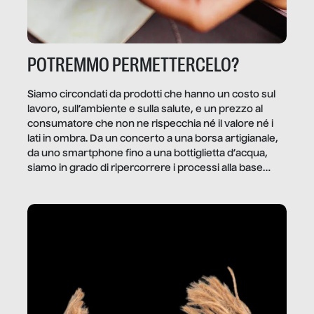
POTREMMO PERMETTERCELO?
Siamo circondati da prodotti che hanno un costo sul
lavoro, sull’ambiente e sulla salute, e un prezzo al
consumatore che non ne rispecchia né il valore né i
lati in ombra. Da un concerto a una borsa artigianale,
da uno smartphone fino a una bottiglietta d’acqua,
siamo in grado di ripercorrere i processi alla base
della produzione di ciò che diamo per scontato?
Questo reportage è un viaggio nel lavoro invisibile
dietro gli oggetti e i servizi che fanno la nostra vita
quotidiana.