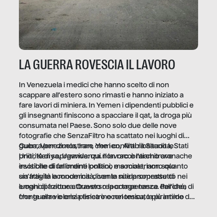
LA GUERRA ROVESCIA IL LAVORO
In Venezuela i medici che hanno scelto di non
scappare all’estero sono rimasti e hanno iniziato a
fare lavori di miniera. In Yemen i dipendenti pubblici e
gli insegnanti finiscono a spacciare il qat, la droga più
consumata nel Paese. Sono solo due delle nove
fotografie che SenzaFiltro ha scattato nei luoghi di
guerra per dimostrare che i conflitti ribaltano le
Cuba, Venezuela, Iran, Yemen, Arabia Saudita, Stati
priorità di sopravvivenza. Il lavoro è l’architrave
Uniti, Kenya, Uganda: qui non raccontiamo cronache
invisibile di un ordine politico e sociale, non solo
esotiche di fallimenti lontani, ma mostriamo quanto
un’attività economica: diventa nitida soprattutto nei
sia fragile la modernità, con le sue promesse di
luoghi di frattura. Questo reportage nasce dall’idea
emancipazione attraverso la competenza. Perché, di
che guerre e crisi penetrino nel tessuto più intimo
fronte alla violenza fisica o economica, la piramide del
delle società per alterarne le molecole professionali –
lavoro rovescia la sua gravità.