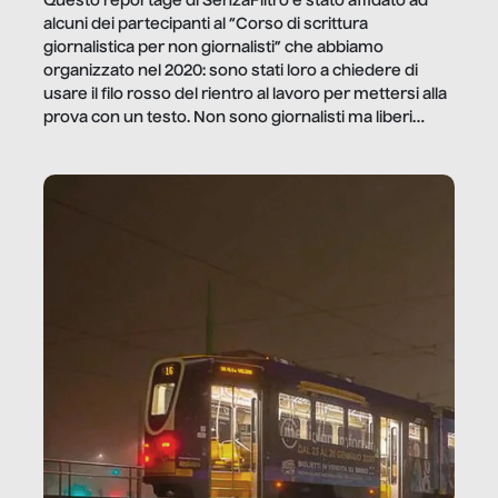
Questo reportage di SenzaFiltro è stato affidato ad
alcuni dei partecipanti al “Corso di scrittura
giornalistica per non giornalisti” che abbiamo
organizzato nel 2020: sono stati loro a chiedere di
usare il filo rosso del rientro al lavoro per mettersi alla
prova con un testo. Non sono giornalisti ma liberi
professionisti e persone d’azienda che ci […]