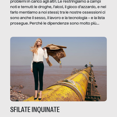
problemi in carico agli altri. Le restringiamo a campi
noti e temuti: le droghe, l’alcol, il gioco d’azzardo, e nel
farlo mentiamo a noi stessi; tra le nostre ossessioni ci
sono anche il sesso, il lavoro e la tecnologia – e la lista
prosegue. Perché le dipendenze sono molto più
diffuse e subdole di quanto saremmo disposti ad
ammettere, e per ogni vittima c’è qualcuno che ne
trae un guadagno. In questo reportage vediamo
quale e come.
SFILATE INQUINATE