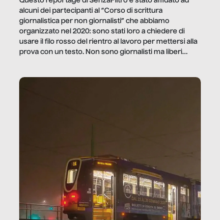
Questo reportage di SenzaFiltro è stato affidato ad
alcuni dei partecipanti al “Corso di scrittura
giornalistica per non giornalisti” che abbiamo
organizzato nel 2020: sono stati loro a chiedere di
usare il filo rosso del rientro al lavoro per mettersi alla
prova con un testo. Non sono giornalisti ma liberi
professionisti e persone d’azienda che ci […]