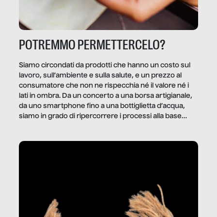
POTREMMO PERMETTERCELO?
Siamo circondati da prodotti che hanno un costo sul
lavoro, sull’ambiente e sulla salute, e un prezzo al
consumatore che non ne rispecchia né il valore né i
lati in ombra. Da un concerto a una borsa artigianale,
da uno smartphone fino a una bottiglietta d’acqua,
siamo in grado di ripercorrere i processi alla base
della produzione di ciò che diamo per scontato?
Questo reportage è un viaggio nel lavoro invisibile
dietro gli oggetti e i servizi che fanno la nostra vita
quotidiana.