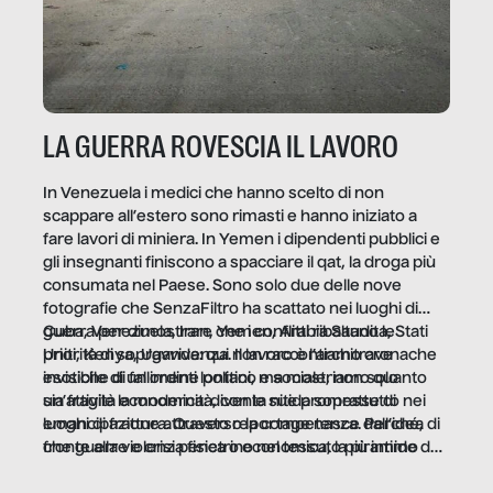
LA GUERRA ROVESCIA IL LAVORO
In Venezuela i medici che hanno scelto di non
scappare all’estero sono rimasti e hanno iniziato a
fare lavori di miniera. In Yemen i dipendenti pubblici e
gli insegnanti finiscono a spacciare il qat, la droga più
consumata nel Paese. Sono solo due delle nove
fotografie che SenzaFiltro ha scattato nei luoghi di
guerra per dimostrare che i conflitti ribaltano le
Cuba, Venezuela, Iran, Yemen, Arabia Saudita, Stati
priorità di sopravvivenza. Il lavoro è l’architrave
Uniti, Kenya, Uganda: qui non raccontiamo cronache
invisibile di un ordine politico e sociale, non solo
esotiche di fallimenti lontani, ma mostriamo quanto
un’attività economica: diventa nitida soprattutto nei
sia fragile la modernità, con le sue promesse di
luoghi di frattura. Questo reportage nasce dall’idea
emancipazione attraverso la competenza. Perché, di
che guerre e crisi penetrino nel tessuto più intimo
fronte alla violenza fisica o economica, la piramide del
delle società per alterarne le molecole professionali –
lavoro rovescia la sua gravità.