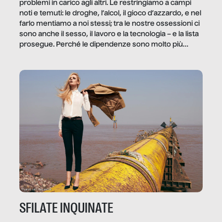
problemi in carico agli altri. Le restringiamo a campi
noti e temuti: le droghe, l’alcol, il gioco d’azzardo, e nel
farlo mentiamo a noi stessi; tra le nostre ossessioni ci
sono anche il sesso, il lavoro e la tecnologia – e la lista
prosegue. Perché le dipendenze sono molto più
diffuse e subdole di quanto saremmo disposti ad
ammettere, e per ogni vittima c’è qualcuno che ne
trae un guadagno. In questo reportage vediamo
quale e come.
SFILATE INQUINATE