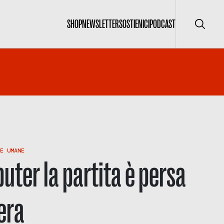
SHOP
NEWSLETTER
SOSTIENICI
PODCAST
Cerca
E UMANE
uter la partita è persa
era