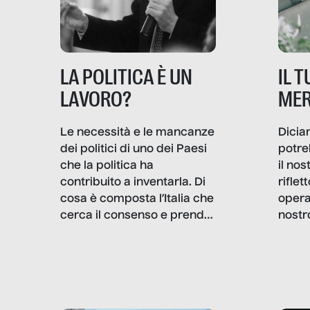
IL 
LA POLITICA È UN
MER
LAVORO?
Dicia
Le necessità e le mancanze
potre
dei politici di uno dei Paesi
il no
che la politica ha
rifle
contribuito a inventarla. Di
opera
cosa è composta l’Italia che
nostr
cerca il consenso e prende
concr
le decisioni?