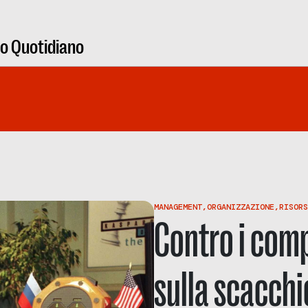
ro Quotidiano
MANAGEMENT
,
ORGANIZZAZIONE
,
RISORS
Contro i comp
sulla scacchi