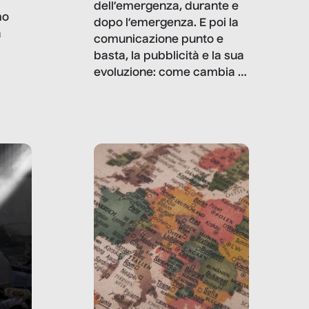
dell’emergenza, durante e
mo
dopo l’emergenza. E poi la
a
comunicazione punto e
basta, la pubblicità e la sua
, infografiche
evoluzione: come cambia il
filo rosso che dalle aziende
e e
porta ai clienti. Ne usciremo
ro
davvero migliori, sotto
ia,
questo punto di vista?
e,
,
izia,