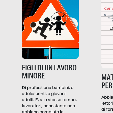
quoti
non solo un’attività
fronte alla violenza fisica o
economica: diventa nitida
economica, la piramide del
soprattutto nei luoghi di
lavoro rovescia la sua
frattura. Questo reportage
gravità.
nasce dall’idea che guerre
e crisi penetrino nel tessuto
più intimo delle società per
alterarne le molecole
professionali – e, attraverso
esse, il senso stesso della
dignità.
FIGLI DI UN LAVORO
MINORE
MAT
PER
Di professione bambini, o
adolescenti, o giovani
Abbia
adulti. E, allo stesso tempo,
lettor
lavoratori, nonostante non
di fo
abbiano compiuto la