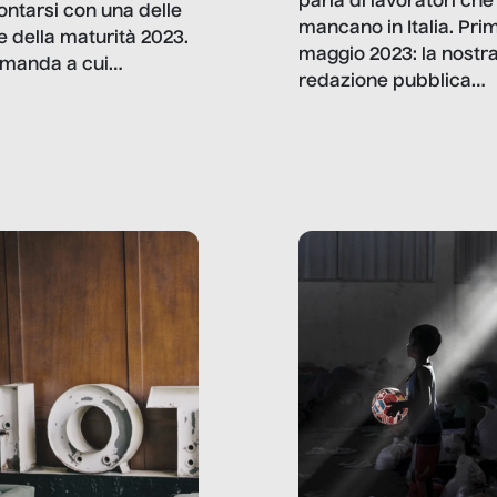
parla di lavoratori che
ontarsi con una delle
mancano in Italia. Pri
e della maturità 2023.
maggio 2023: la nostr
manda a cui
redazione pubblica
amo rispondere è:
dati, storie, interviste
mmo ancora scrivere
che raccontano come
ma, da adulti? Ecco le
stanno davvero le cos
te, nelle loro prove.
dove mancano davve
risorse. Sono la giustiz
la sanità, la ristorazion
la scuola, le fabbriche
la pubblica
amministrazione, l’edil
il sociale.