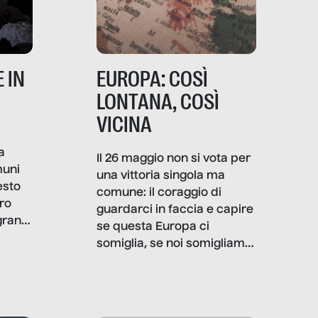
 IN
EUROPA: COSÌ
LONTANA, COSÌ
VICINA
a
Il 26 maggio non si vota per
muni
una vittoria singola ma
esto
comune: il coraggio di
ro
guardarci in faccia e capire
granti
se questa Europa ci
i di
somiglia, se noi somigliamo
cia,
a lei. Per provare a
rispondere, SenzaFiltro ha
do
indagato il mestiere della
ci
politica italiana ed europea,