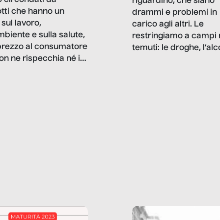
riguardino, che siano
tti che hanno un
drammi e problemi in
sul lavoro,
carico agli altri. Le
mbiente e sulla salute,
restringiamo a campi 
prezzo al consumatore
temuti: le droghe, l’alcol
on ne rispecchia né il
gioco d’azzardo, e nel 
 né i lati in ombra. Da
mentiamo a noi stessi; 
ncerto a una borsa
nostre ossessioni ci s
ianale, da uno
anche il sesso, il lavor
phone fino a una
tecnologia – e la lista
glietta d’acqua, siamo
prosegue. Perché le
do di ripercorrere i
dipendenze sono molt
ssi alla base della
diffuse e subdole di q
zione di ciò che
saremmo disposti ad
 per scontato?
ammettere, e per ogni
o reportage è un
vittima c’è qualcuno c
o nel lavoro invisibile
trae un guadagno. In 
 gli oggetti e i servizi
reportage vediamo qu
anno la nostra vita
come.