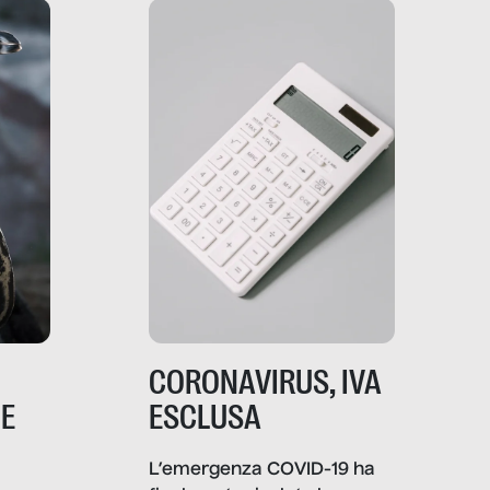
che lingua parla e che
strumenti usa, come
comunica, quanto vale […]
CORONAVIRUS, IVA
NE
ESCLUSA
L’emergenza COVID-19 ha