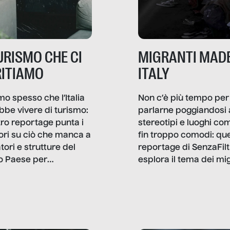
TURISMO CHE CI
MIGRANTI MADE
ITIAMO
ITALY
mo spesso che l’Italia
Non c’è più tempo per
bbe vivere di turismo:
parlarne poggiandosi 
stro reportage punta i
stereotipi e luoghi co
ttori su ciò che manca a
fin troppo comodi: qu
tori e strutture del
reportage di SenzaFilt
o Paese per
esplora il tema dei mi
etizzarlo.
sotto i molteplici profil
cui non arriva mai trac
compreso quello degli
immigrati che – quan
possono – addirittura 