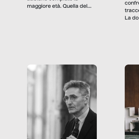
confr
maggiore età. Quella del
tracc
lavoro minorile è una piaga
La do
con pesanti effetti
volev
psicologici e sociali, ed è
sapre
più vicina di quanto si pensi:
un te
non esiste solo nel Terzo
rispos
mondo, ma anche in Italia,
dove coinvolge 336.000
minori. […]