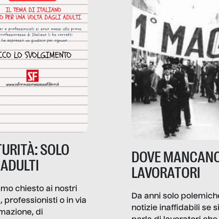
diana.
URITÀ: SOLO
DOVE MANCANO
 ADULTI
LAVORATORI
mo chiesto ai nostri
Da anni solo polemich
i, professionisti o in via
notizie inaffidabili se s
rmazione, di