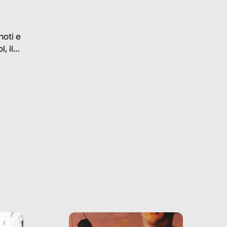
questo reportage mettiamo
in luce le gravi
problematiche del settore e
noti e
la malafede dei grandi
, il
marchi.
farlo
tra le
ono
o e la
o più
uanto
he ne
questo
ale e