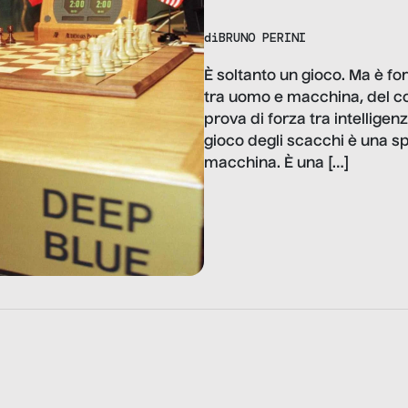
di
BRUNO PERINI
È soltanto un gioco. Ma è fo
tra uomo e macchina, del co
prova di forza tra intelligen
gioco degli scacchi è una sp
macchina. È una […]