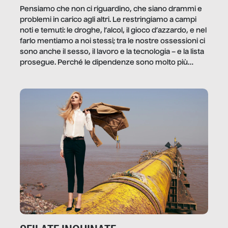
Pensiamo che non ci riguardino, che siano drammi e
problemi in carico agli altri. Le restringiamo a campi
noti e temuti: le droghe, l’alcol, il gioco d’azzardo, e nel
farlo mentiamo a noi stessi; tra le nostre ossessioni ci
sono anche il sesso, il lavoro e la tecnologia – e la lista
prosegue. Perché le dipendenze sono molto più
diffuse e subdole di quanto saremmo disposti ad
ammettere, e per ogni vittima c’è qualcuno che ne
trae un guadagno. In questo reportage vediamo
quale e come.