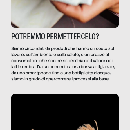
POTREMMO PERMETTERCELO?
Siamo circondati da prodotti che hanno un costo sul
lavoro, sull’ambiente e sulla salute, e un prezzo al
consumatore che non ne rispecchia né il valore né i
lati in ombra. Da un concerto a una borsa artigianale,
da uno smartphone fino a una bottiglietta d’acqua,
siamo in grado di ripercorrere i processi alla base
della produzione di ciò che diamo per scontato?
Questo reportage è un viaggio nel lavoro invisibile
dietro gli oggetti e i servizi che fanno la nostra vita
quotidiana.