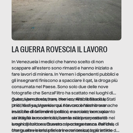
LA GUERRA ROVESCIA IL LAVORO
In Venezuela i medici che hanno scelto di non
scappare all’estero sono rimasti e hanno iniziato a
fare lavori di miniera. In Yemen i dipendenti pubblici e
gli insegnanti finiscono a spacciare il qat, la droga più
consumata nel Paese. Sono solo due delle nove
fotografie che SenzaFiltro ha scattato nei luoghi di
guerra per dimostrare che i conflitti ribaltano le
Cuba, Venezuela, Iran, Yemen, Arabia Saudita, Stati
priorità di sopravvivenza. Il lavoro è l’architrave
Uniti, Kenya, Uganda: qui non raccontiamo cronache
invisibile di un ordine politico e sociale, non solo
esotiche di fallimenti lontani, ma mostriamo quanto
un’attività economica: diventa nitida soprattutto nei
sia fragile la modernità, con le sue promesse di
luoghi di frattura. Questo reportage nasce dall’idea
emancipazione attraverso la competenza. Perché, di
che guerre e crisi penetrino nel tessuto più intimo
fronte alla violenza fisica o economica, la piramide del