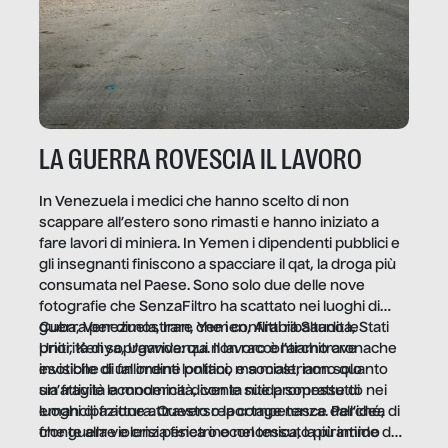
LA GUERRA ROVESCIA IL LAVORO
In Venezuela i medici che hanno scelto di non
scappare all’estero sono rimasti e hanno iniziato a
fare lavori di miniera. In Yemen i dipendenti pubblici e
gli insegnanti finiscono a spacciare il qat, la droga più
consumata nel Paese. Sono solo due delle nove
fotografie che SenzaFiltro ha scattato nei luoghi di
guerra per dimostrare che i conflitti ribaltano le
Cuba, Venezuela, Iran, Yemen, Arabia Saudita, Stati
priorità di sopravvivenza. Il lavoro è l’architrave
Uniti, Kenya, Uganda: qui non raccontiamo cronache
invisibile di un ordine politico e sociale, non solo
esotiche di fallimenti lontani, ma mostriamo quanto
un’attività economica: diventa nitida soprattutto nei
sia fragile la modernità, con le sue promesse di
luoghi di frattura. Questo reportage nasce dall’idea
emancipazione attraverso la competenza. Perché, di
che guerre e crisi penetrino nel tessuto più intimo
fronte alla violenza fisica o economica, la piramide del