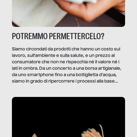
POTREMMO PERMETTERCELO?
Siamo circondati da prodotti che hanno un costo sul
lavoro, sull’ambiente e sulla salute, e un prezzo al
consumatore che non ne rispecchia né il valore né i
lati in ombra. Da un concerto a una borsa artigianale,
da uno smartphone fino a una bottiglietta d’acqua,
siamo in grado di ripercorrere i processi alla base
della produzione di ciò che diamo per scontato?
Questo reportage è un viaggio nel lavoro invisibile
dietro gli oggetti e i servizi che fanno la nostra vita
quotidiana.