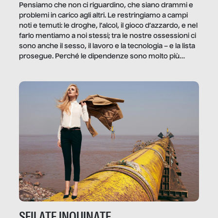
Pensiamo che non ci riguardino, che siano drammi e
problemi in carico agli altri. Le restringiamo a campi
noti e temuti: le droghe, l’alcol, il gioco d’azzardo, e nel
farlo mentiamo a noi stessi; tra le nostre ossessioni ci
sono anche il sesso, il lavoro e la tecnologia – e la lista
prosegue. Perché le dipendenze sono molto più
diffuse e subdole di quanto saremmo disposti ad
ammettere, e per ogni vittima c’è qualcuno che ne
trae un guadagno. In questo reportage vediamo
quale e come.
SFILATE INQUINATE