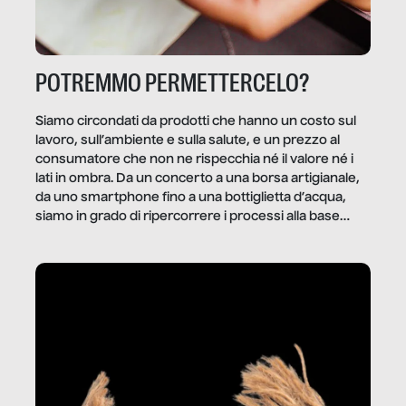
POTREMMO PERMETTERCELO?
Siamo circondati da prodotti che hanno un costo sul
lavoro, sull’ambiente e sulla salute, e un prezzo al
consumatore che non ne rispecchia né il valore né i
lati in ombra. Da un concerto a una borsa artigianale,
da uno smartphone fino a una bottiglietta d’acqua,
siamo in grado di ripercorrere i processi alla base
della produzione di ciò che diamo per scontato?
Questo reportage è un viaggio nel lavoro invisibile
dietro gli oggetti e i servizi che fanno la nostra vita
quotidiana.