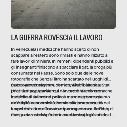
LA GUERRA ROVESCIA IL LAVORO
In Venezuela i medici che hanno scelto di non
scappare all’estero sono rimasti e hanno iniziato a
fare lavori di miniera. In Yemen i dipendenti pubblici e
gli insegnanti finiscono a spacciare il qat, la droga più
consumata nel Paese. Sono solo due delle nove
fotografie che SenzaFiltro ha scattato nei luoghi di
guerra per dimostrare che i conflitti ribaltano le
Cuba, Venezuela, Iran, Yemen, Arabia Saudita, Stati
priorità di sopravvivenza. Il lavoro è l’architrave
Uniti, Kenya, Uganda: qui non raccontiamo cronache
invisibile di un ordine politico e sociale, non solo
esotiche di fallimenti lontani, ma mostriamo quanto
un’attività economica: diventa nitida soprattutto nei
sia fragile la modernità, con le sue promesse di
luoghi di frattura. Questo reportage nasce dall’idea
emancipazione attraverso la competenza. Perché, di
che guerre e crisi penetrino nel tessuto più intimo
fronte alla violenza fisica o economica, la piramide del
delle società per alterarne le molecole professionali –
lavoro rovescia la sua gravità.
e, attraverso esse, il senso stesso della dignità.