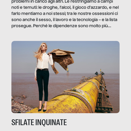
problemi in carico agli altri. Le restringiamo a campi
noti e temuti: le droghe, l’alcol, il gioco d’azzardo, e nel
farlo mentiamo a noi stessi; tra le nostre ossessioni ci
sono anche il sesso, il lavoro e la tecnologia – e la lista
prosegue. Perché le dipendenze sono molto più
diffuse e subdole di quanto saremmo disposti ad
ammettere, e per ogni vittima c’è qualcuno che ne
trae un guadagno. In questo reportage vediamo
quale e come.
SFILATE INQUINATE