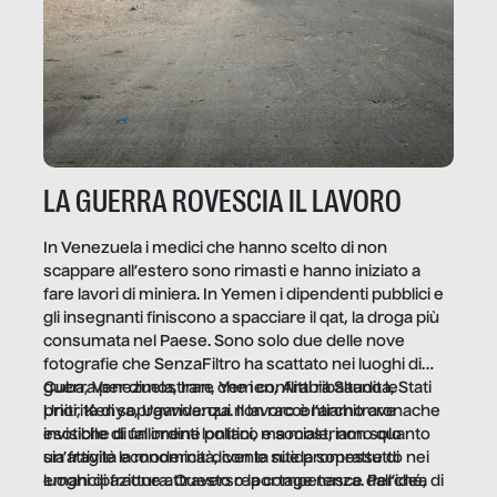
LA GUERRA ROVESCIA IL LAVORO
In Venezuela i medici che hanno scelto di non
scappare all’estero sono rimasti e hanno iniziato a
fare lavori di miniera. In Yemen i dipendenti pubblici e
gli insegnanti finiscono a spacciare il qat, la droga più
consumata nel Paese. Sono solo due delle nove
fotografie che SenzaFiltro ha scattato nei luoghi di
guerra per dimostrare che i conflitti ribaltano le
Cuba, Venezuela, Iran, Yemen, Arabia Saudita, Stati
priorità di sopravvivenza. Il lavoro è l’architrave
Uniti, Kenya, Uganda: qui non raccontiamo cronache
invisibile di un ordine politico e sociale, non solo
esotiche di fallimenti lontani, ma mostriamo quanto
un’attività economica: diventa nitida soprattutto nei
sia fragile la modernità, con le sue promesse di
luoghi di frattura. Questo reportage nasce dall’idea
emancipazione attraverso la competenza. Perché, di