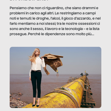
Pensiamo che non ci riguardino, che siano drammi e
problemi in carico agli altri. Le restringiamo a campi
noti e temuti: le droghe, l’alcol, il gioco d’azzardo, e nel
farlo mentiamo a noi stessi; tra le nostre ossessioni ci
sono anche il sesso, il lavoro e la tecnologia – e la lista
prosegue. Perché le dipendenze sono molto più
diffuse e subdole di quanto saremmo disposti ad
ammettere, e per ogni vittima c’è qualcuno che ne
trae un guadagno. In questo reportage vediamo
quale e come.