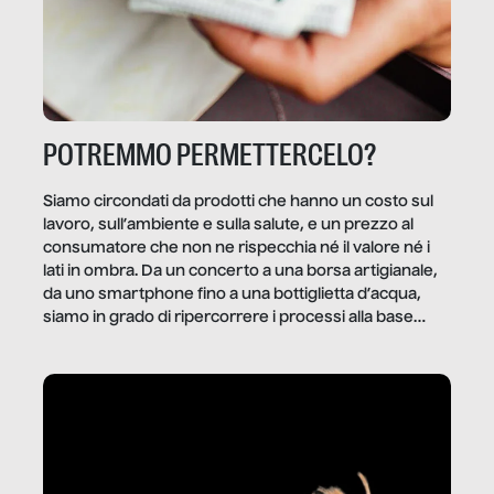
POTREMMO PERMETTERCELO?
Siamo circondati da prodotti che hanno un costo sul
lavoro, sull’ambiente e sulla salute, e un prezzo al
consumatore che non ne rispecchia né il valore né i
lati in ombra. Da un concerto a una borsa artigianale,
da uno smartphone fino a una bottiglietta d’acqua,
siamo in grado di ripercorrere i processi alla base
della produzione di ciò che diamo per scontato?
Questo reportage è un viaggio nel lavoro invisibile
dietro gli oggetti e i servizi che fanno la nostra vita
quotidiana.