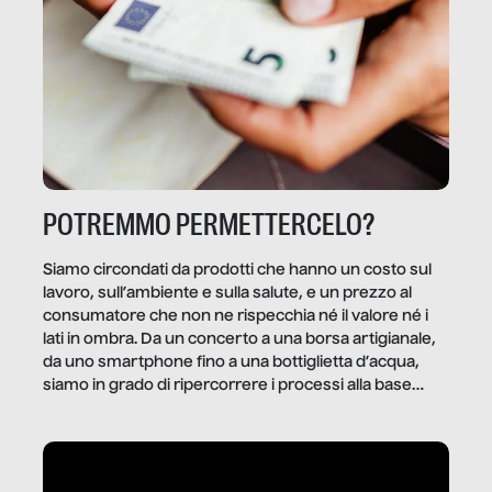
POTREMMO PERMETTERCELO?
Siamo circondati da prodotti che hanno un costo sul
lavoro, sull’ambiente e sulla salute, e un prezzo al
consumatore che non ne rispecchia né il valore né i
lati in ombra. Da un concerto a una borsa artigianale,
da uno smartphone fino a una bottiglietta d’acqua,
siamo in grado di ripercorrere i processi alla base
della produzione di ciò che diamo per scontato?
Questo reportage è un viaggio nel lavoro invisibile
dietro gli oggetti e i servizi che fanno la nostra vita
quotidiana.