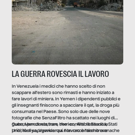
LA GUERRA ROVESCIA IL LAVORO
In Venezuela i medici che hanno scelto di non
scappare all’estero sono rimasti e hanno iniziato a
fare lavori di miniera. In Yemen i dipendenti pubblici e
gli insegnanti finiscono a spacciare il qat, la droga più
consumata nel Paese. Sono solo due delle nove
fotografie che SenzaFiltro ha scattato nei luoghi di
guerra per dimostrare che i conflitti ribaltano le
Cuba, Venezuela, Iran, Yemen, Arabia Saudita, Stati
priorità di sopravvivenza. Il lavoro è l’architrave
Uniti, Kenya, Uganda: qui non raccontiamo cronache