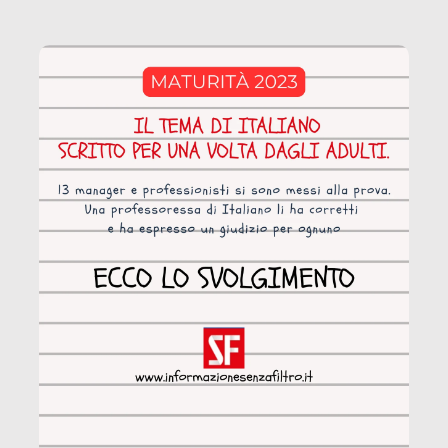
coinvolge 336.000 minori. […]