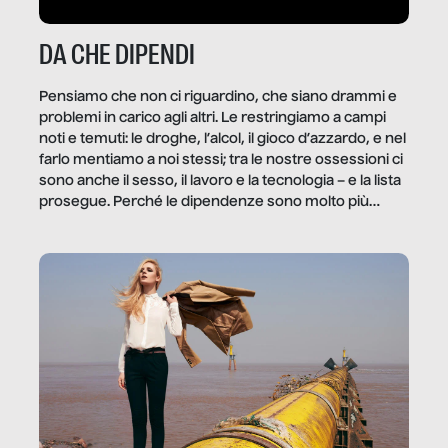
DA CHE DIPENDI
Pensiamo che non ci riguardino, che siano drammi e
problemi in carico agli altri. Le restringiamo a campi
noti e temuti: le droghe, l’alcol, il gioco d’azzardo, e nel
farlo mentiamo a noi stessi; tra le nostre ossessioni ci
sono anche il sesso, il lavoro e la tecnologia – e la lista
prosegue. Perché le dipendenze sono molto più
diffuse e subdole di quanto saremmo disposti ad
ammettere, e per ogni vittima c’è qualcuno che ne
trae un guadagno. In questo reportage vediamo
quale e come.