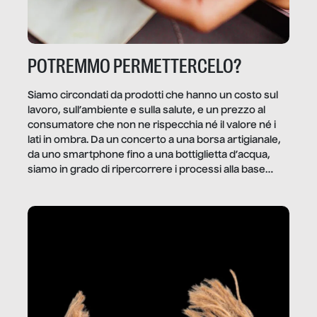
POTREMMO PERMETTERCELO?
Siamo circondati da prodotti che hanno un costo sul
lavoro, sull’ambiente e sulla salute, e un prezzo al
consumatore che non ne rispecchia né il valore né i
lati in ombra. Da un concerto a una borsa artigianale,
da uno smartphone fino a una bottiglietta d’acqua,
siamo in grado di ripercorrere i processi alla base
della produzione di ciò che diamo per scontato?
Questo reportage è un viaggio nel lavoro invisibile
dietro gli oggetti e i servizi che fanno la nostra vita
quotidiana.