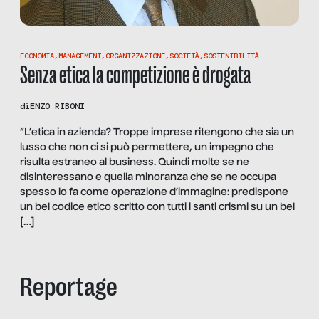
ECONOMIA
,
MANAGEMENT
,
ORGANIZZAZIONE
,
SOCIETÀ
,
SOSTENIBILITÀ
Senza etica la competizione è drogata
di
ENZO RIBONI
“L’etica in azienda? Troppe imprese ritengono che sia un
lusso che non ci si può permettere, un impegno che
risulta estraneo al business. Quindi molte se ne
disinteressano e quella minoranza che se ne occupa
spesso lo fa come operazione d’immagine: predispone
un bel codice etico scritto con tutti i santi crismi su un bel
[…]
Reportage