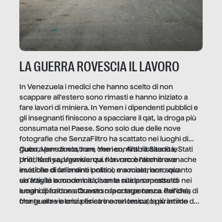
LA GUERRA ROVESCIA IL LAVORO
In Venezuela i medici che hanno scelto di non
scappare all’estero sono rimasti e hanno iniziato a
fare lavori di miniera. In Yemen i dipendenti pubblici e
gli insegnanti finiscono a spacciare il qat, la droga più
consumata nel Paese. Sono solo due delle nove
fotografie che SenzaFiltro ha scattato nei luoghi di
guerra per dimostrare che i conflitti ribaltano le
Cuba, Venezuela, Iran, Yemen, Arabia Saudita, Stati
priorità di sopravvivenza. Il lavoro è l’architrave
Uniti, Kenya, Uganda: qui non raccontiamo cronache
invisibile di un ordine politico e sociale, non solo
esotiche di fallimenti lontani, ma mostriamo quanto
un’attività economica: diventa nitida soprattutto nei
sia fragile la modernità, con le sue promesse di
luoghi di frattura. Questo reportage nasce dall’idea
emancipazione attraverso la competenza. Perché, di
che guerre e crisi penetrino nel tessuto più intimo
fronte alla violenza fisica o economica, la piramide del
delle società per alterarne le molecole professionali –
lavoro rovescia la sua gravità.