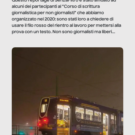
Questo reportage di SenzaFiltro è stato affidato ad
alcuni dei partecipanti al “Corso di scrittura
giornalistica per non giornalisti” che abbiamo
organizzato nel 2020: sono stati loro a chiedere di
usare il filo rosso del rientro al lavoro per mettersi alla
prova con un testo. Non sono giornalisti ma liberi
professionisti e persone d’azienda che ci […]