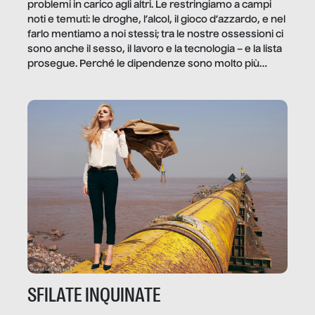
problemi in carico agli altri. Le restringiamo a campi
noti e temuti: le droghe, l’alcol, il gioco d’azzardo, e nel
farlo mentiamo a noi stessi; tra le nostre ossessioni ci
sono anche il sesso, il lavoro e la tecnologia – e la lista
prosegue. Perché le dipendenze sono molto più
diffuse e subdole di quanto saremmo disposti ad
ammettere, e per ogni vittima c’è qualcuno che ne
trae un guadagno. In questo reportage vediamo
quale e come.
SFILATE INQUINATE