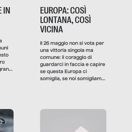
 IN
EUROPA: COSÌ
LONTANA, COSÌ
VICINA
a
Il 26 maggio non si vota per
muni
una vittoria singola ma
esto
comune: il coraggio di
ro
guardarci in faccia e capire
granti
se questa Europa ci
i di
somiglia, se noi somigliamo
cia,
a lei. Per provare a
rispondere, SenzaFiltro ha
do
indagato il mestiere della
ci
politica italiana ed europea,
che lingua parla e che
strumenti usa, come
comunica, quanto vale […]