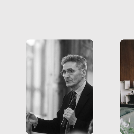
volev
psicologici e sociali, ed è
sapre
più vicina di quanto si pensi:
un te
non esiste solo nel Terzo
rispos
mondo, ma anche in Italia,
dove coinvolge 336.000
minori. […]