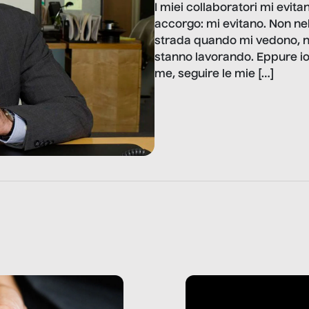
I miei collaboratori mi evita
accorgo: mi evitano. Non n
strada quando mi vedono, no
stanno lavorando. Eppure io
me, seguire le mie […]