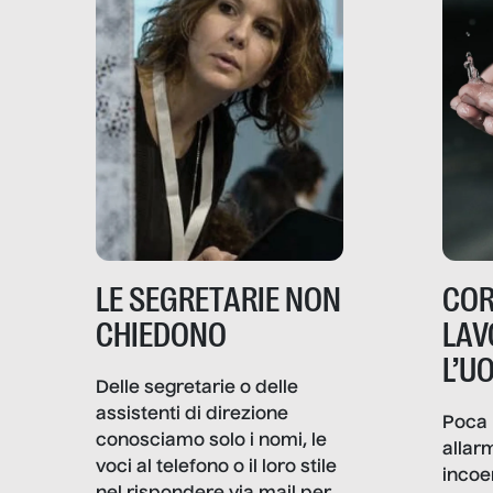
LE SEGRETARIE NON
COR
CHIEDONO
LAV
L’U
Delle segretarie o delle
assistenti di direzione
Poca 
conosciamo solo i nomi, le
allar
voci al telefono o il loro stile
incoe