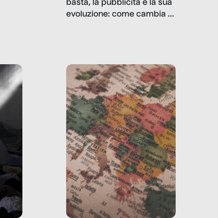
basta, la pubblicità e la sua
, infografiche
evoluzione: come cambia il
filo rosso che dalle aziende
e e
porta ai clienti. Ne usciremo
ro
davvero migliori, sotto
ia,
questo punto di vista?
e,
,
izia,