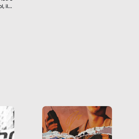
la malafede dei grandi
, il
marchi.
farlo
tra le
ono
o e la
o più
uanto
he ne
questo
ale e