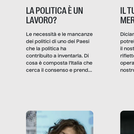
IL 
LA POLITICA È UN
MER
LAVORO?
Dicia
Le necessità e le mancanze
potre
dei politici di uno dei Paesi
il no
che la politica ha
rifle
contribuito a inventarla. Di
opera
cosa è composta l’Italia che
nostr
cerca il consenso e prende
concr
le decisioni?