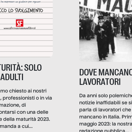
URITÀ: SOLO
DOVE MANCANO
 ADULTI
LAVORATORI
mo chiesto ai nostri
Da anni solo polemich
i, professionisti o in via
notizie inaffidabili se s
rmazione, di
parla di lavoratori che
ontarsi con una delle
mancano in Italia. Pri
e della maturità 2023.
maggio 2023: la nostr
manda a cui
redazione pubblica