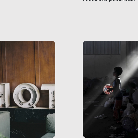
amo rispondere è:
dati, storie, interviste
mmo ancora scrivere
che raccontano come
ma, da adulti? Ecco le
stanno davvero le cos
te, nelle loro prove.
dove mancano davve
risorse. Sono la giustiz
la sanità, la ristorazion
la scuola, le fabbriche
la pubblica
amministrazione, l’edil
il sociale.