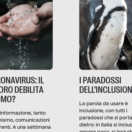
ONAVIRUS: IL
I PARADOSSI
ORO DEBILITA
DELL’INCLUSIO
OMO?
La parola da usare è
inclusione, con tutti i
informazione, tanto
paradossi che si port
mismo, comunicazioni
dietro: in Italia si inclu
renti. A una settimana