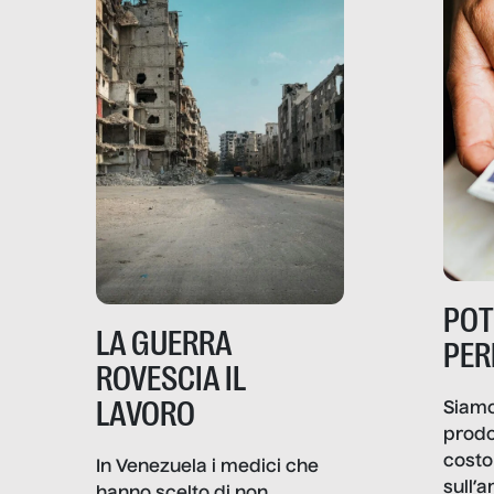
PO
LA GUERRA
PER
ROVESCIA IL
LAVORO
Siamo
prodo
costo 
In Venezuela i medici che
sull’a