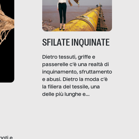
SFILATE INQUINATE
Dietro tessuti, griffe e
passerelle c’è una realtà di
inquinamento, sfruttamento
e abusi. Dietro la moda c’è
la filiera del tessile, una
delle più lunghe e
impattanti dal punto di vista
sociale e ambientale. In
questo reportage mettiamo
in luce le gravi
problematiche del settore e
noti e