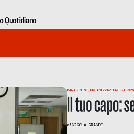
ro Quotidiano
MANAGEMENT
,
ORGANIZZAZIONE
,
RISORS
Il tuo capo: s
di
NICOLA GRANDE