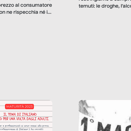
prezzo al consumatore
temuti: le droghe, l’alcol
on ne rispecchia né il
gioco d’azzardo, e nel 
 né i lati in ombra. Da
mentiamo a noi stessi; 
ncerto a una borsa
nostre ossessioni ci s
ianale, da uno
anche il sesso, il lavor
phone fino a una
tecnologia – e la lista
glietta d’acqua, siamo
prosegue. Perché le
do di ripercorrere i
dipendenze sono molt
ssi alla base della
diffuse e subdole di q
zione di ciò che
saremmo disposti ad
 per scontato?
ammettere, e per ogni
o reportage è un
vittima c’è qualcuno c
o nel lavoro invisibile
trae un guadagno. In 
 gli oggetti e i servizi
reportage vediamo qu
anno la nostra vita
come.
diana.