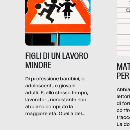
frattura. Questo reportage
gravità.
nasce dall’idea che guerre
e crisi penetrino nel tessuto
più intimo delle società per
alterarne le molecole
professionali – e, attraverso
esse, il senso stesso della
dignità.
FIGLI DI UN LAVORO
MINORE
MAT
PER
Di professione bambini, o
adolescenti, o giovani
Abbia
adulti. E, allo stesso tempo,
lettor
lavoratori, nonostante non
di fo
abbiano compiuto la
confr
maggiore età. Quella del
tracc
lavoro minorile è una piaga
La do
con pesanti effetti