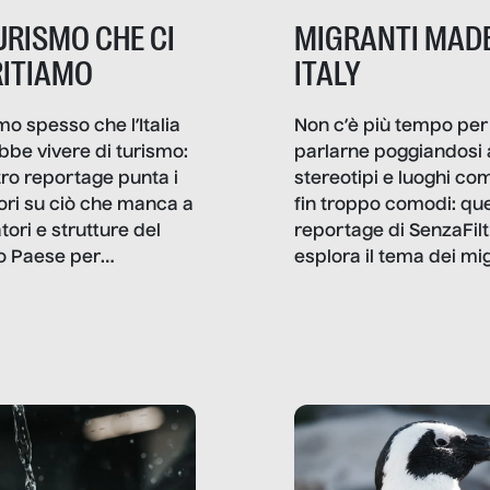
TURISMO CHE CI
MIGRANTI MADE
ITIAMO
ITALY
mo spesso che l’Italia
Non c’è più tempo per
bbe vivere di turismo:
parlarne poggiandosi 
stro reportage punta i
stereotipi e luoghi co
ttori su ciò che manca a
fin troppo comodi: qu
tori e strutture del
reportage di SenzaFilt
o Paese per
esplora il tema dei mi
etizzarlo.
sotto i molteplici profil
cui non arriva mai trac
compreso quello degli
immigrati che – quan
possono – addirittura 
ripensano.