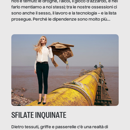
noti e temuti: le droghe, l’alcol, il gioco d’azzardo, e nel
farlo mentiamo a noi stessi; tra le nostre ossessioni ci
sono anche il sesso, il lavoro e la tecnologia – e la lista
prosegue. Perché le dipendenze sono molto più
diffuse e subdole di quanto saremmo disposti ad
ammettere, e per ogni vittima c’è qualcuno che ne
trae un guadagno. In questo reportage vediamo
quale e come.
SFILATE INQUINATE
Dietro tessuti, griffe e passerelle c’è una realtà di