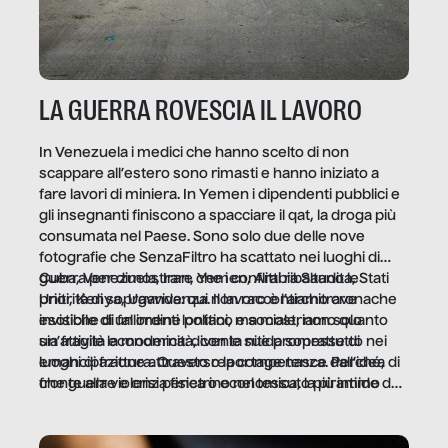
LA GUERRA ROVESCIA IL LAVORO
In Venezuela i medici che hanno scelto di non
scappare all’estero sono rimasti e hanno iniziato a
fare lavori di miniera. In Yemen i dipendenti pubblici e
gli insegnanti finiscono a spacciare il qat, la droga più
consumata nel Paese. Sono solo due delle nove
fotografie che SenzaFiltro ha scattato nei luoghi di
guerra per dimostrare che i conflitti ribaltano le
Cuba, Venezuela, Iran, Yemen, Arabia Saudita, Stati
priorità di sopravvivenza. Il lavoro è l’architrave
Uniti, Kenya, Uganda: qui non raccontiamo cronache
invisibile di un ordine politico e sociale, non solo
esotiche di fallimenti lontani, ma mostriamo quanto
un’attività economica: diventa nitida soprattutto nei
sia fragile la modernità, con le sue promesse di
luoghi di frattura. Questo reportage nasce dall’idea
emancipazione attraverso la competenza. Perché, di
che guerre e crisi penetrino nel tessuto più intimo
fronte alla violenza fisica o economica, la piramide del
delle società per alterarne le molecole professionali –
lavoro rovescia la sua gravità.
e, attraverso esse, il senso stesso della dignità.