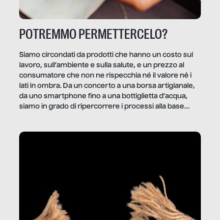
POTREMMO PERMETTERCELO?
Siamo circondati da prodotti che hanno un costo sul
lavoro, sull’ambiente e sulla salute, e un prezzo al
consumatore che non ne rispecchia né il valore né i
lati in ombra. Da un concerto a una borsa artigianale,
da uno smartphone fino a una bottiglietta d’acqua,
siamo in grado di ripercorrere i processi alla base
della produzione di ciò che diamo per scontato?
Questo reportage è un viaggio nel lavoro invisibile
dietro gli oggetti e i servizi che fanno la nostra vita
quotidiana.