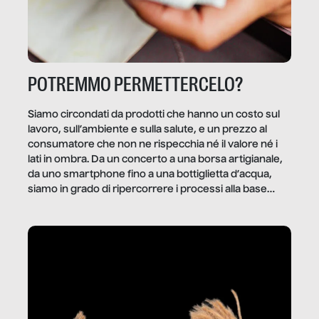
POTREMMO PERMETTERCELO?
Siamo circondati da prodotti che hanno un costo sul
lavoro, sull’ambiente e sulla salute, e un prezzo al
consumatore che non ne rispecchia né il valore né i
lati in ombra. Da un concerto a una borsa artigianale,
da uno smartphone fino a una bottiglietta d’acqua,
siamo in grado di ripercorrere i processi alla base
della produzione di ciò che diamo per scontato?
Questo reportage è un viaggio nel lavoro invisibile
dietro gli oggetti e i servizi che fanno la nostra vita
quotidiana.