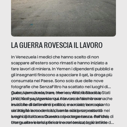
LA GUERRA ROVESCIA IL LAVORO
In Venezuela i medici che hanno scelto di non
scappare all’estero sono rimasti e hanno iniziato a
fare lavori di miniera. In Yemen i dipendenti pubblici e
gli insegnanti finiscono a spacciare il qat, la droga più
consumata nel Paese. Sono solo due delle nove
fotografie che SenzaFiltro ha scattato nei luoghi di
guerra per dimostrare che i conflitti ribaltano le
Cuba, Venezuela, Iran, Yemen, Arabia Saudita, Stati
priorità di sopravvivenza. Il lavoro è l’architrave
Uniti, Kenya, Uganda: qui non raccontiamo cronache
invisibile di un ordine politico e sociale, non solo
esotiche di fallimenti lontani, ma mostriamo quanto
un’attività economica: diventa nitida soprattutto nei
sia fragile la modernità, con le sue promesse di
luoghi di frattura. Questo reportage nasce dall’idea
emancipazione attraverso la competenza. Perché, di
che guerre e crisi penetrino nel tessuto più intimo
fronte alla violenza fisica o economica, la piramide del