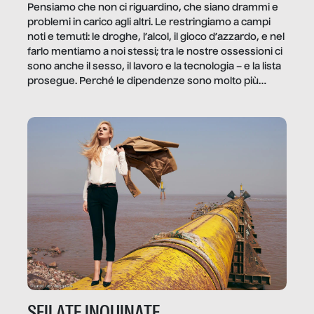
Pensiamo che non ci riguardino, che siano drammi e
problemi in carico agli altri. Le restringiamo a campi
noti e temuti: le droghe, l’alcol, il gioco d’azzardo, e nel
farlo mentiamo a noi stessi; tra le nostre ossessioni ci
sono anche il sesso, il lavoro e la tecnologia – e la lista
prosegue. Perché le dipendenze sono molto più
diffuse e subdole di quanto saremmo disposti ad
ammettere, e per ogni vittima c’è qualcuno che ne
trae un guadagno. In questo reportage vediamo
quale e come.
SFILATE INQUINATE