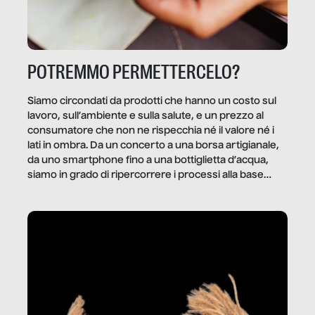
POTREMMO PERMETTERCELO?
Siamo circondati da prodotti che hanno un costo sul
lavoro, sull’ambiente e sulla salute, e un prezzo al
consumatore che non ne rispecchia né il valore né i
lati in ombra. Da un concerto a una borsa artigianale,
da uno smartphone fino a una bottiglietta d’acqua,
siamo in grado di ripercorrere i processi alla base
della produzione di ciò che diamo per scontato?
Questo reportage è un viaggio nel lavoro invisibile
dietro gli oggetti e i servizi che fanno la nostra vita
quotidiana.