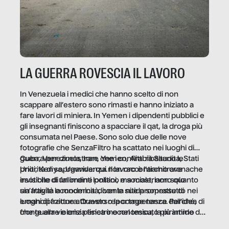
LA GUERRA ROVESCIA IL LAVORO
In Venezuela i medici che hanno scelto di non
scappare all’estero sono rimasti e hanno iniziato a
fare lavori di miniera. In Yemen i dipendenti pubblici e
gli insegnanti finiscono a spacciare il qat, la droga più
consumata nel Paese. Sono solo due delle nove
fotografie che SenzaFiltro ha scattato nei luoghi di
guerra per dimostrare che i conflitti ribaltano le
Cuba, Venezuela, Iran, Yemen, Arabia Saudita, Stati
priorità di sopravvivenza. Il lavoro è l’architrave
Uniti, Kenya, Uganda: qui non raccontiamo cronache
invisibile di un ordine politico e sociale, non solo
esotiche di fallimenti lontani, ma mostriamo quanto
un’attività economica: diventa nitida soprattutto nei
sia fragile la modernità, con le sue promesse di
luoghi di frattura. Questo reportage nasce dall’idea
emancipazione attraverso la competenza. Perché, di
che guerre e crisi penetrino nel tessuto più intimo
fronte alla violenza fisica o economica, la piramide del
delle società per alterarne le molecole professionali –
lavoro rovescia la sua gravità.