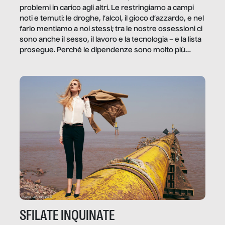
problemi in carico agli altri. Le restringiamo a campi
noti e temuti: le droghe, l’alcol, il gioco d’azzardo, e nel
farlo mentiamo a noi stessi; tra le nostre ossessioni ci
sono anche il sesso, il lavoro e la tecnologia – e la lista
prosegue. Perché le dipendenze sono molto più
diffuse e subdole di quanto saremmo disposti ad
ammettere, e per ogni vittima c’è qualcuno che ne
trae un guadagno. In questo reportage vediamo
quale e come.
SFILATE INQUINATE