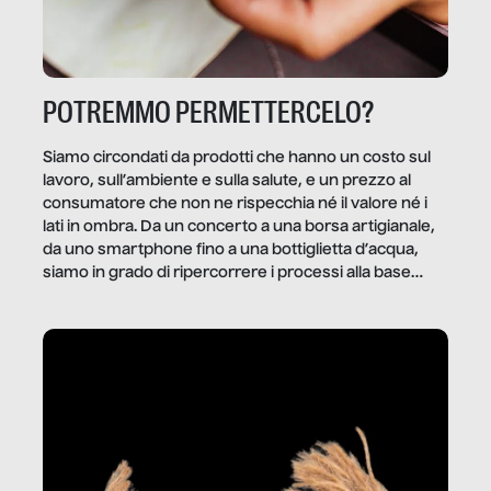
POTREMMO PERMETTERCELO?
Siamo circondati da prodotti che hanno un costo sul
lavoro, sull’ambiente e sulla salute, e un prezzo al
consumatore che non ne rispecchia né il valore né i
lati in ombra. Da un concerto a una borsa artigianale,
da uno smartphone fino a una bottiglietta d’acqua,
siamo in grado di ripercorrere i processi alla base
della produzione di ciò che diamo per scontato?
Questo reportage è un viaggio nel lavoro invisibile
dietro gli oggetti e i servizi che fanno la nostra vita
quotidiana.