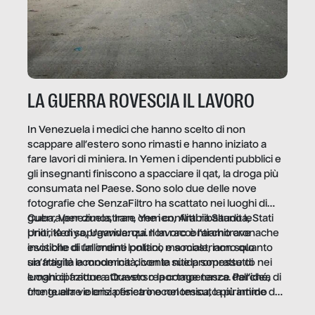
LA GUERRA ROVESCIA IL LAVORO
In Venezuela i medici che hanno scelto di non
scappare all’estero sono rimasti e hanno iniziato a
fare lavori di miniera. In Yemen i dipendenti pubblici e
gli insegnanti finiscono a spacciare il qat, la droga più
consumata nel Paese. Sono solo due delle nove
fotografie che SenzaFiltro ha scattato nei luoghi di
guerra per dimostrare che i conflitti ribaltano le
Cuba, Venezuela, Iran, Yemen, Arabia Saudita, Stati
priorità di sopravvivenza. Il lavoro è l’architrave
Uniti, Kenya, Uganda: qui non raccontiamo cronache
invisibile di un ordine politico e sociale, non solo
esotiche di fallimenti lontani, ma mostriamo quanto
un’attività economica: diventa nitida soprattutto nei
sia fragile la modernità, con le sue promesse di
luoghi di frattura. Questo reportage nasce dall’idea
emancipazione attraverso la competenza. Perché, di
che guerre e crisi penetrino nel tessuto più intimo
fronte alla violenza fisica o economica, la piramide del
delle società per alterarne le molecole professionali –
lavoro rovescia la sua gravità.