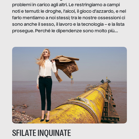
problemi in carico agli altri. Le restringiamo a campi
noti e temuti: le droghe, l’alcol, il gioco d’azzardo, e nel
farlo mentiamo a noi stessi; tra le nostre ossessioni ci
sono anche il sesso, il lavoro e la tecnologia – e la lista
prosegue. Perché le dipendenze sono molto più
diffuse e subdole di quanto saremmo disposti ad
ammettere, e per ogni vittima c’è qualcuno che ne
trae un guadagno. In questo reportage vediamo
quale e come.
SFILATE INQUINATE