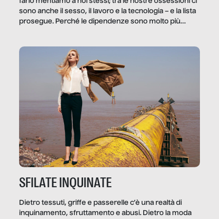
farlo mentiamo a noi stessi; tra le nostre ossessioni ci
sono anche il sesso, il lavoro e la tecnologia – e la lista
prosegue. Perché le dipendenze sono molto più
diffuse e subdole di quanto saremmo disposti ad
ammettere, e per ogni vittima c’è qualcuno che ne
trae un guadagno. In questo reportage vediamo
quale e come.
SFILATE INQUINATE
Dietro tessuti, griffe e passerelle c’è una realtà di
inquinamento, sfruttamento e abusi. Dietro la moda