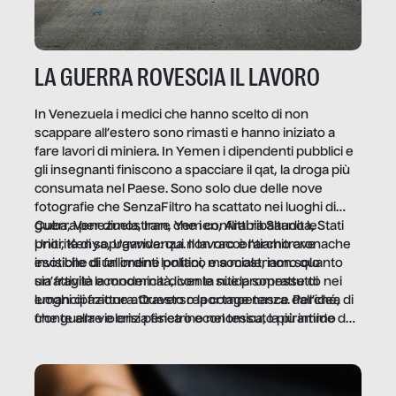
LA GUERRA ROVESCIA IL LAVORO
In Venezuela i medici che hanno scelto di non
scappare all’estero sono rimasti e hanno iniziato a
fare lavori di miniera. In Yemen i dipendenti pubblici e
gli insegnanti finiscono a spacciare il qat, la droga più
consumata nel Paese. Sono solo due delle nove
fotografie che SenzaFiltro ha scattato nei luoghi di
guerra per dimostrare che i conflitti ribaltano le
Cuba, Venezuela, Iran, Yemen, Arabia Saudita, Stati
priorità di sopravvivenza. Il lavoro è l’architrave
Uniti, Kenya, Uganda: qui non raccontiamo cronache
invisibile di un ordine politico e sociale, non solo
esotiche di fallimenti lontani, ma mostriamo quanto
un’attività economica: diventa nitida soprattutto nei
sia fragile la modernità, con le sue promesse di
luoghi di frattura. Questo reportage nasce dall’idea
emancipazione attraverso la competenza. Perché, di
che guerre e crisi penetrino nel tessuto più intimo
fronte alla violenza fisica o economica, la piramide del
delle società per alterarne le molecole professionali –
lavoro rovescia la sua gravità.
e, attraverso esse, il senso stesso della dignità.