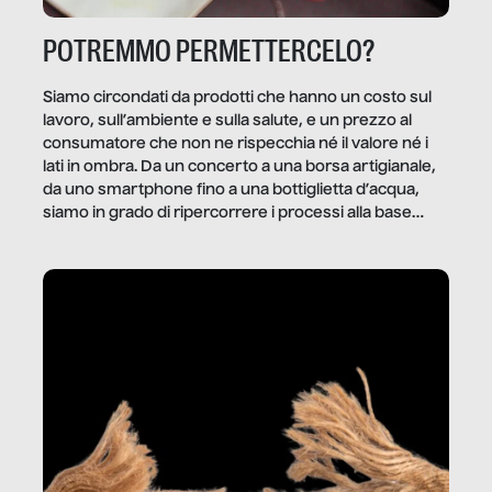
POTREMMO PERMETTERCELO?
Siamo circondati da prodotti che hanno un costo sul
lavoro, sull’ambiente e sulla salute, e un prezzo al
consumatore che non ne rispecchia né il valore né i
lati in ombra. Da un concerto a una borsa artigianale,
da uno smartphone fino a una bottiglietta d’acqua,
siamo in grado di ripercorrere i processi alla base
della produzione di ciò che diamo per scontato?
Questo reportage è un viaggio nel lavoro invisibile
dietro gli oggetti e i servizi che fanno la nostra vita
quotidiana.