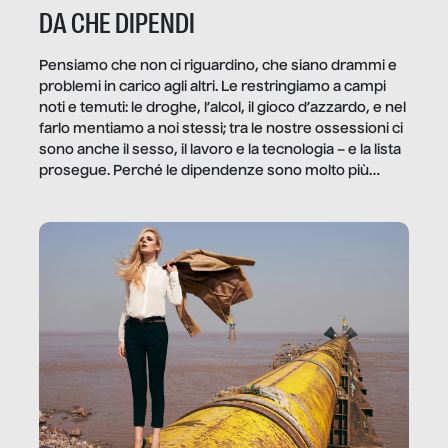
DA CHE DIPENDI
Pensiamo che non ci riguardino, che siano drammi e
problemi in carico agli altri. Le restringiamo a campi
noti e temuti: le droghe, l’alcol, il gioco d’azzardo, e nel
farlo mentiamo a noi stessi; tra le nostre ossessioni ci
sono anche il sesso, il lavoro e la tecnologia – e la lista
prosegue. Perché le dipendenze sono molto più
diffuse e subdole di quanto saremmo disposti ad
ammettere, e per ogni vittima c’è qualcuno che ne
trae un guadagno. In questo reportage vediamo
quale e come.