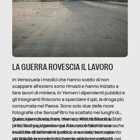
LA GUERRA ROVESCIA IL LAVORO
In Venezuela i medici che hanno scelto di non
scappare all’estero sono rimasti e hanno iniziato a
fare lavori di miniera. In Yemen i dipendenti pubblici e
gli insegnanti finiscono a spacciare il qat, la droga più
consumata nel Paese. Sono solo due delle nove
fotografie che SenzaFiltro ha scattato nei luoghi di
guerra per dimostrare che i conflitti ribaltano le
Cuba, Venezuela, Iran, Yemen, Arabia Saudita, Stati
priorità di sopravvivenza. Il lavoro è l’architrave
Uniti, Kenya, Uganda: qui non raccontiamo cronache
invisibile di un ordine politico e sociale, non solo
esotiche di fallimenti lontani, ma mostriamo quanto
un’attività economica: diventa nitida soprattutto nei
sia fragile la modernità, con le sue promesse di