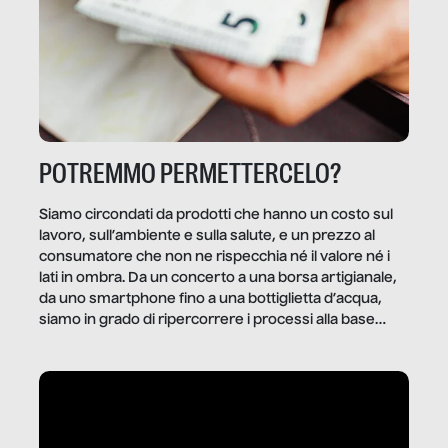
POTREMMO PERMETTERCELO?
Siamo circondati da prodotti che hanno un costo sul
lavoro, sull’ambiente e sulla salute, e un prezzo al
consumatore che non ne rispecchia né il valore né i
lati in ombra. Da un concerto a una borsa artigianale,
da uno smartphone fino a una bottiglietta d’acqua,
siamo in grado di ripercorrere i processi alla base
della produzione di ciò che diamo per scontato?
Questo reportage è un viaggio nel lavoro invisibile
dietro gli oggetti e i servizi che fanno la nostra vita
quotidiana.