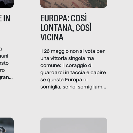
 IN
EUROPA: COSÌ
LONTANA, COSÌ
VICINA
a
Il 26 maggio non si vota per
muni
una vittoria singola ma
esto
comune: il coraggio di
ro
guardarci in faccia e capire
granti
se questa Europa ci
i di
somiglia, se noi somigliamo
cia,
a lei. Per provare a
rispondere, SenzaFiltro ha
do
indagato il mestiere della
ci
politica italiana ed europea,
che lingua parla e che
strumenti usa, come