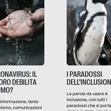
ONAVIRUS: IL
I PARADOSSI
ORO DEBILITA
DELL’INCLUSIO
OMO?
La parola da usare è
inclusione, con tutti i
informazione, tanto
paradossi che si port
mismo, comunicazioni