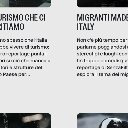
TURISMO CHE CI
MIGRANTI MADE
ITIAMO
ITALY
mo spesso che l’Italia
Non c’è più tempo per
bbe vivere di turismo:
parlarne poggiandosi 
stro reportage punta i
stereotipi e luoghi co
ttori su ciò che manca a
fin troppo comodi: qu
tori e strutture del
reportage di SenzaFilt
o Paese per
esplora il tema dei mi
etizzarlo.
sotto i molteplici profil
cui non arriva mai trac
compreso quello degli
immigrati che – quan
possono – addirittura 
ripensano.