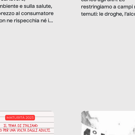
carico agli altri. Le
mbiente e sulla salute,
restringiamo a campi 
prezzo al consumatore
temuti: le droghe, l’alcol
on ne rispecchia né il
gioco d’azzardo, e nel 
 né i lati in ombra. Da
mentiamo a noi stessi; 
ncerto a una borsa
nostre ossessioni ci s
ianale, da uno
anche il sesso, il lavor
phone fino a una
tecnologia – e la lista
glietta d’acqua, siamo
prosegue. Perché le
do di ripercorrere i
dipendenze sono molt
ssi alla base della
diffuse e subdole di q
zione di ciò che
saremmo disposti ad
 per scontato?
ammettere, e per ogni
o reportage è un
vittima c’è qualcuno c
o nel lavoro invisibile
trae un guadagno. In 
 gli oggetti e i servizi
reportage vediamo qu
anno la nostra vita
come.
diana.