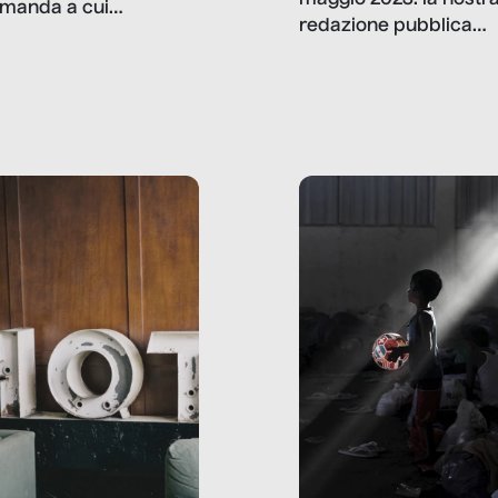
maggio 2023: la nostr
manda a cui
redazione pubblica
amo rispondere è:
dati, storie, interviste
mmo ancora scrivere
che raccontano come
ma, da adulti? Ecco le
stanno davvero le cos
te, nelle loro prove.
dove mancano davve
risorse. Sono la giustiz
la sanità, la ristorazion
la scuola, le fabbriche
la pubblica
amministrazione, l’edil
il sociale.