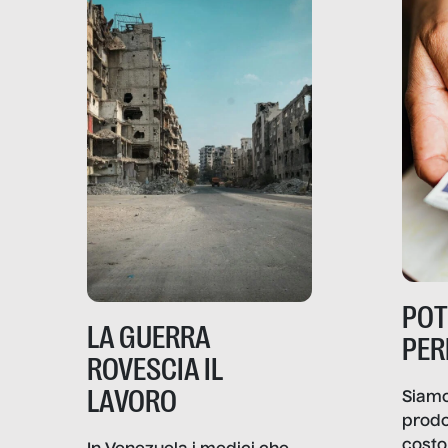
PO
LA GUERRA
PER
ROVESCIA IL
LAVORO
Siamo
prodo
costo 