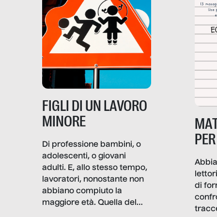
soprattutto nei luoghi di
lavoro rovescia la sua
frattura. Questo reportage
gravità.
nasce dall’idea che guerre
e crisi penetrino nel tessuto
più intimo delle società per
alterarne le molecole
professionali – e, attraverso
esse, il senso stesso della
dignità.
FIGLI DI UN LAVORO
MINORE
MAT
PER
Di professione bambini, o
adolescenti, o giovani
Abbia
adulti. E, allo stesso tempo,
lettor
lavoratori, nonostante non
di fo
abbiano compiuto la
confr
maggiore età. Quella del
tracc
lavoro minorile è una piaga