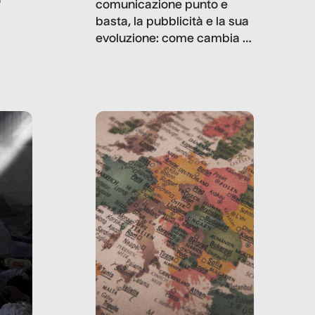
a
comunicazione punto e
basta, la pubblicità e la sua
, infografiche
evoluzione: come cambia il
filo rosso che dalle aziende
e e
porta ai clienti. Ne usciremo
ro
davvero migliori, sotto
ia,
questo punto di vista?
e,
,
izia,