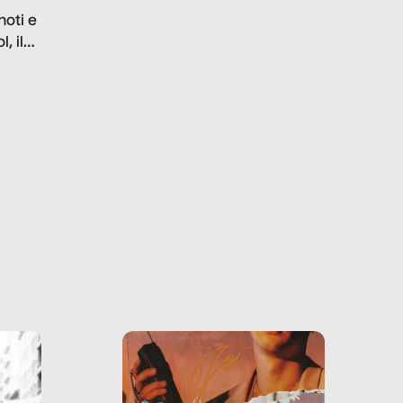
problematiche del settore e
noti e
la malafede dei grandi
, il
marchi.
farlo
tra le
ono
o e la
o più
uanto
he ne
questo
ale e