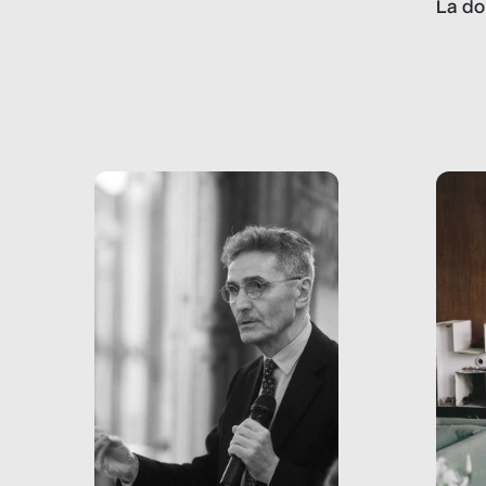
La do
con pesanti effetti
volev
psicologici e sociali, ed è
sapre
più vicina di quanto si pensi:
un te
non esiste solo nel Terzo
rispos
mondo, ma anche in Italia,
dove coinvolge 336.000
minori. […]