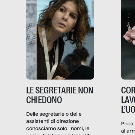
LE SEGRETARIE NON
COR
CHIEDONO
LAV
L’U
Delle segretarie o delle
assistenti di direzione
Poca 
conosciamo solo i nomi, le
allar