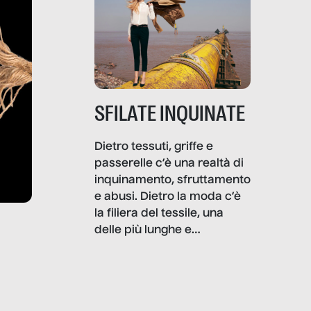
SFILATE INQUINATE
Dietro tessuti, griffe e
passerelle c’è una realtà di
inquinamento, sfruttamento
e abusi. Dietro la moda c’è
la filiera del tessile, una
delle più lunghe e
impattanti dal punto di vista
sociale e ambientale. In
questo reportage mettiamo
in luce le gravi