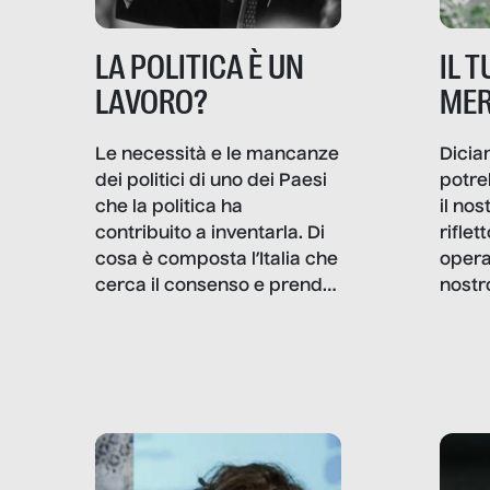
IL 
LA POLITICA È UN
MER
LAVORO?
Dicia
Le necessità e le mancanze
potre
dei politici di uno dei Paesi
il no
che la politica ha
rifle
contribuito a inventarla. Di
opera
cosa è composta l’Italia che
nostr
cerca il consenso e prende
concr
le decisioni?