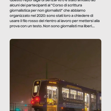
Questo reportage di SenzaFiltro è stato affidato ad
alcuni dei partecipanti al “Corso di scrittura
giornalistica per non giornalisti” che abbiamo
organizzato nel 2020: sono stati loro a chiedere di
usare il filo rosso del rientro al lavoro per mettersi alla
prova con un testo. Non sono giornalisti ma liberi
professionisti e persone d’azienda che ci […]