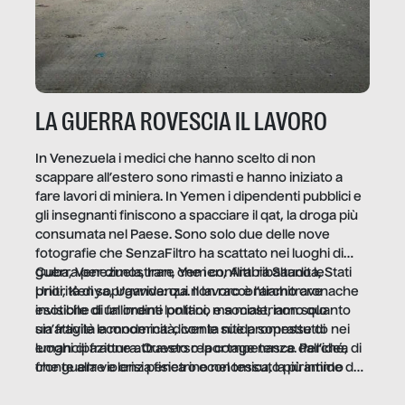
LA GUERRA ROVESCIA IL LAVORO
In Venezuela i medici che hanno scelto di non
scappare all’estero sono rimasti e hanno iniziato a
fare lavori di miniera. In Yemen i dipendenti pubblici e
gli insegnanti finiscono a spacciare il qat, la droga più
consumata nel Paese. Sono solo due delle nove
fotografie che SenzaFiltro ha scattato nei luoghi di
guerra per dimostrare che i conflitti ribaltano le
Cuba, Venezuela, Iran, Yemen, Arabia Saudita, Stati
priorità di sopravvivenza. Il lavoro è l’architrave
Uniti, Kenya, Uganda: qui non raccontiamo cronache
invisibile di un ordine politico e sociale, non solo
esotiche di fallimenti lontani, ma mostriamo quanto
un’attività economica: diventa nitida soprattutto nei
sia fragile la modernità, con le sue promesse di
luoghi di frattura. Questo reportage nasce dall’idea
emancipazione attraverso la competenza. Perché, di
che guerre e crisi penetrino nel tessuto più intimo
fronte alla violenza fisica o economica, la piramide del
delle società per alterarne le molecole professionali –
lavoro rovescia la sua gravità.