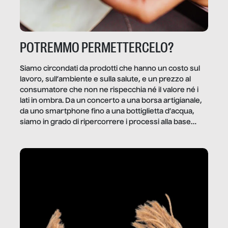
POTREMMO PERMETTERCELO?
Siamo circondati da prodotti che hanno un costo sul
lavoro, sull’ambiente e sulla salute, e un prezzo al
consumatore che non ne rispecchia né il valore né i
lati in ombra. Da un concerto a una borsa artigianale,
da uno smartphone fino a una bottiglietta d’acqua,
siamo in grado di ripercorrere i processi alla base
della produzione di ciò che diamo per scontato?
Questo reportage è un viaggio nel lavoro invisibile
dietro gli oggetti e i servizi che fanno la nostra vita
quotidiana.