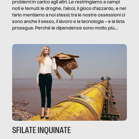
problemi in carico agli altri. Le restringiamo a campi
noti e temuti: le droghe, l’alcol, il gioco d’azzardo, e nel
farlo mentiamo a noi stessi; tra le nostre ossessioni ci
sono anche il sesso, il lavoro e la tecnologia – e la lista
prosegue. Perché le dipendenze sono molto più
diffuse e subdole di quanto saremmo disposti ad
ammettere, e per ogni vittima c’è qualcuno che ne
trae un guadagno. In questo reportage vediamo
quale e come.
SFILATE INQUINATE