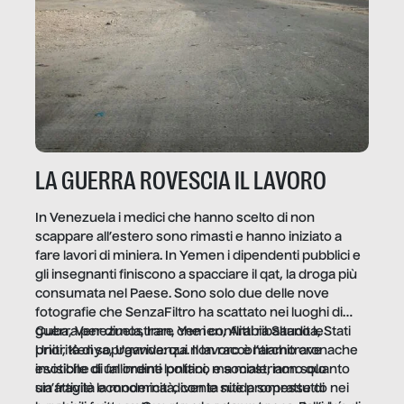
LA GUERRA ROVESCIA IL LAVORO
In Venezuela i medici che hanno scelto di non
scappare all’estero sono rimasti e hanno iniziato a
fare lavori di miniera. In Yemen i dipendenti pubblici e
gli insegnanti finiscono a spacciare il qat, la droga più
consumata nel Paese. Sono solo due delle nove
fotografie che SenzaFiltro ha scattato nei luoghi di
guerra per dimostrare che i conflitti ribaltano le
Cuba, Venezuela, Iran, Yemen, Arabia Saudita, Stati
priorità di sopravvivenza. Il lavoro è l’architrave
Uniti, Kenya, Uganda: qui non raccontiamo cronache
invisibile di un ordine politico e sociale, non solo
esotiche di fallimenti lontani, ma mostriamo quanto
un’attività economica: diventa nitida soprattutto nei
sia fragile la modernità, con le sue promesse di