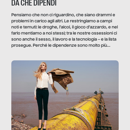
DA CHE DIPENDI
Pensiamo che non ci riguardino, che siano drammi e
problemi in carico agli altri. Le restringiamo a campi
noti e temuti: le droghe, l’alcol, il gioco d’azzardo, e nel
farlo mentiamo a noi stessi; tra le nostre ossessioni ci
sono anche il sesso, il lavoro e la tecnologia – e la lista
prosegue. Perché le dipendenze sono molto più
diffuse e subdole di quanto saremmo disposti ad
ammettere, e per ogni vittima c’è qualcuno che ne
trae un guadagno. In questo reportage vediamo
quale e come.