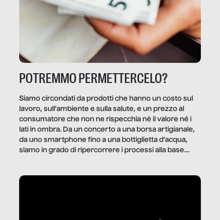
POTREMMO PERMETTERCELO?
Siamo circondati da prodotti che hanno un costo sul
lavoro, sull’ambiente e sulla salute, e un prezzo al
consumatore che non ne rispecchia né il valore né i
lati in ombra. Da un concerto a una borsa artigianale,
da uno smartphone fino a una bottiglietta d’acqua,
siamo in grado di ripercorrere i processi alla base
della produzione di ciò che diamo per scontato?
Questo reportage è un viaggio nel lavoro invisibile
dietro gli oggetti e i servizi che fanno la nostra vita
quotidiana.