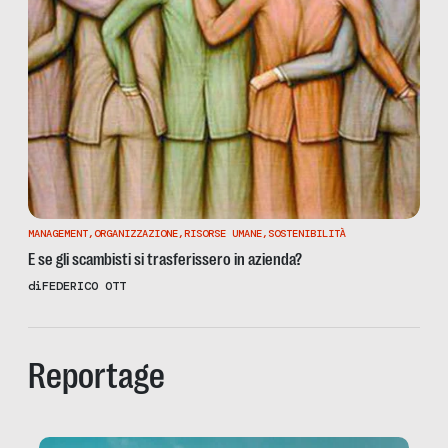
MANAGEMENT
,
ORGANIZZAZIONE
,
RISORSE UMANE
,
SOSTENIBILITÀ
E se gli scambisti si trasferissero in azienda?
di
FEDERICO OTT
Reportage