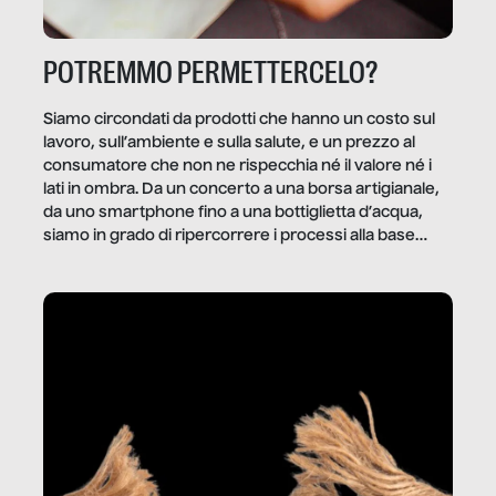
POTREMMO PERMETTERCELO?
Siamo circondati da prodotti che hanno un costo sul
lavoro, sull’ambiente e sulla salute, e un prezzo al
consumatore che non ne rispecchia né il valore né i
lati in ombra. Da un concerto a una borsa artigianale,
da uno smartphone fino a una bottiglietta d’acqua,
siamo in grado di ripercorrere i processi alla base
della produzione di ciò che diamo per scontato?
Questo reportage è un viaggio nel lavoro invisibile
dietro gli oggetti e i servizi che fanno la nostra vita
quotidiana.