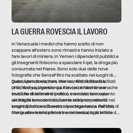
LA GUERRA ROVESCIA IL LAVORO
In Venezuela i medici che hanno scelto di non
scappare all’estero sono rimasti e hanno iniziato a
fare lavori di miniera. In Yemen i dipendenti pubblici e
gli insegnanti finiscono a spacciare il qat, la droga più
consumata nel Paese. Sono solo due delle nove
fotografie che SenzaFiltro ha scattato nei luoghi di
guerra per dimostrare che i conflitti ribaltano le
Cuba, Venezuela, Iran, Yemen, Arabia Saudita, Stati
priorità di sopravvivenza. Il lavoro è l’architrave
Uniti, Kenya, Uganda: qui non raccontiamo cronache
invisibile di un ordine politico e sociale, non solo
esotiche di fallimenti lontani, ma mostriamo quanto
un’attività economica: diventa nitida soprattutto nei
sia fragile la modernità, con le sue promesse di
luoghi di frattura. Questo reportage nasce dall’idea
emancipazione attraverso la competenza. Perché, di
che guerre e crisi penetrino nel tessuto più intimo
fronte alla violenza fisica o economica, la piramide del
delle società per alterarne le molecole professionali –
lavoro rovescia la sua gravità.
e, attraverso esse, il senso stesso della dignità.