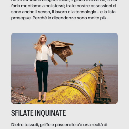
noti e temuti: le droghe, l’alcol, il gioco d’azzardo, e nel
farlo mentiamo a noi stessi; tra le nostre ossessioni ci
sono anche il sesso, il lavoro e la tecnologia – e la lista
prosegue. Perché le dipendenze sono molto più
diffuse e subdole di quanto saremmo disposti ad
ammettere, e per ogni vittima c’è qualcuno che ne
trae un guadagno. In questo reportage vediamo
quale e come.
SFILATE INQUINATE
Dietro tessuti, griffe e passerelle c’è una realtà di