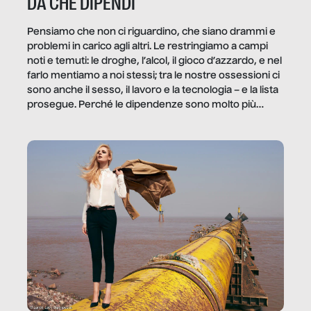
DA CHE DIPENDI
Pensiamo che non ci riguardino, che siano drammi e
problemi in carico agli altri. Le restringiamo a campi
noti e temuti: le droghe, l’alcol, il gioco d’azzardo, e nel
farlo mentiamo a noi stessi; tra le nostre ossessioni ci
sono anche il sesso, il lavoro e la tecnologia – e la lista
prosegue. Perché le dipendenze sono molto più
diffuse e subdole di quanto saremmo disposti ad
ammettere, e per ogni vittima c’è qualcuno che ne
trae un guadagno. In questo reportage vediamo
quale e come.