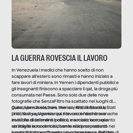
LA GUERRA ROVESCIA IL LAVORO
In Venezuela i medici che hanno scelto di non
scappare all’estero sono rimasti e hanno iniziato a
fare lavori di miniera. In Yemen i dipendenti pubblici e
gli insegnanti finiscono a spacciare il qat, la droga più
consumata nel Paese. Sono solo due delle nove
fotografie che SenzaFiltro ha scattato nei luoghi di
guerra per dimostrare che i conflitti ribaltano le
Cuba, Venezuela, Iran, Yemen, Arabia Saudita, Stati
priorità di sopravvivenza. Il lavoro è l’architrave
Uniti, Kenya, Uganda: qui non raccontiamo cronache
invisibile di un ordine politico e sociale, non solo
esotiche di fallimenti lontani, ma mostriamo quanto
un’attività economica: diventa nitida soprattutto nei
sia fragile la modernità, con le sue promesse di
luoghi di frattura. Questo reportage nasce dall’idea
emancipazione attraverso la competenza. Perché, di