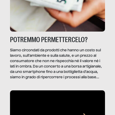
POTREMMO PERMETTERCELO?
Siamo circondati da prodotti che hanno un costo sul
lavoro, sull’ambiente e sulla salute, e un prezzo al
consumatore che non ne rispecchia né il valore né i
lati in ombra. Da un concerto a una borsa artigianale,
da uno smartphone fino a una bottiglietta d’acqua,
siamo in grado di ripercorrere i processi alla base
della produzione di ciò che diamo per scontato?
Questo reportage è un viaggio nel lavoro invisibile
dietro gli oggetti e i servizi che fanno la nostra vita
quotidiana.